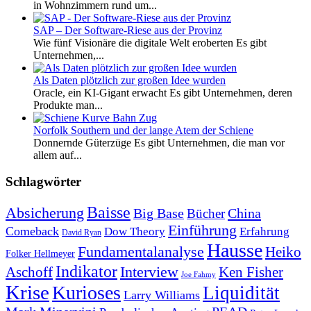
in Wohnzimmern rund um...
SAP – Der Software-Riese aus der Provinz
Wie fünf Visionäre die digitale Welt eroberten Es gibt
Unternehmen,...
Als Daten plötzlich zur großen Idee wurden
Oracle, ein KI-Gigant erwacht Es gibt Unternehmen, deren
Produkte man...
Norfolk Southern und der lange Atem der Schiene
Donnernde Güterzüge Es gibt Unternehmen, die man vor
allem auf...
Schlagwörter
Baisse
Absicherung
Big Base
China
Bücher
Einführung
Comeback
Dow Theory
Erfahrung
David Ryan
Hausse
Fundamentalanalyse
Heiko
Folker Hellmeyer
Indikator
Interview
Ken Fisher
Aschoff
Joe Fahmy
Krise
Kurioses
Liquidität
Larry Williams