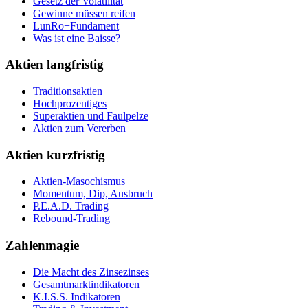
Gesetz der Volatilität
Gewinne müssen reifen
LunRo+Fundament
Was ist eine Baisse?
Aktien langfristig
Traditionsaktien
Hochprozentiges
Superaktien und Faulpelze
Aktien zum Vererben
Aktien kurzfristig
Aktien-Masochismus
Momentum, Dip, Ausbruch
P.E.A.D. Trading
Rebound-Trading
Zahlenmagie
Die Macht des Zinsezinses
Gesamtmarktindikatoren
K.I.S.S. Indikatoren