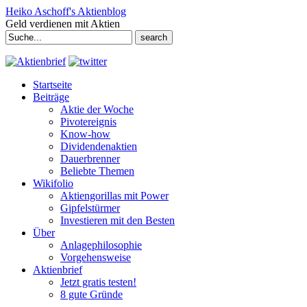
Heiko Aschoff's Aktienblog
Geld verdienen mit Aktien
Search
for:
Startseite
Beiträge
Aktie der Woche
Pivotereignis
Know-how
Dividendenaktien
Dauerbrenner
Beliebte Themen
Wikifolio
Aktiengorillas mit Power
Gipfelstürmer
Investieren mit den Besten
Über
Anlagephilosophie
Vorgehensweise
Aktienbrief
Jetzt gratis testen!
8 gute Gründe