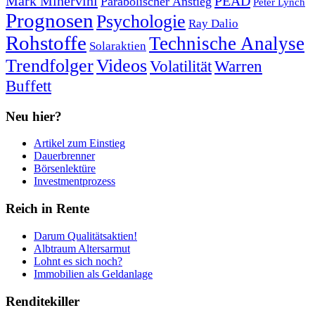
Mark Minervini
PEAD
Parabolischer Anstieg
Peter Lynch
Prognosen
Psychologie
Ray Dalio
Rohstoffe
Technische Analyse
Solaraktien
Trendfolger
Videos
Volatilität
Warren
Buffett
Neu hier?
Artikel zum Einstieg
Dauerbrenner
Börsenlektüre
Investmentprozess
Reich in Rente
Darum Qualitätsaktien!
Albtraum Altersarmut
Lohnt es sich noch?
Immobilien als Geldanlage
Renditekiller