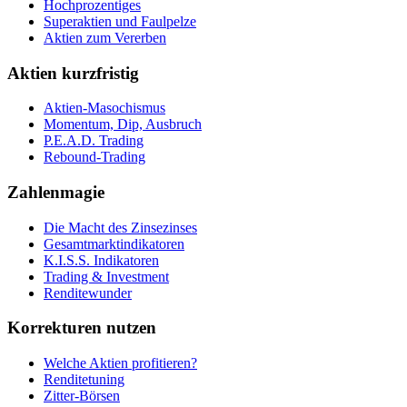
Hochprozentiges
Superaktien und Faulpelze
Aktien zum Vererben
Aktien kurzfristig
Aktien-Masochismus
Momentum, Dip, Ausbruch
P.E.A.D. Trading
Rebound-Trading
Zahlenmagie
Die Macht des Zinsezinses
Gesamtmarktindikatoren
K.I.S.S. Indikatoren
Trading & Investment
Renditewunder
Korrekturen nutzen
Welche Aktien profitieren?
Renditetuning
Zitter-Börsen