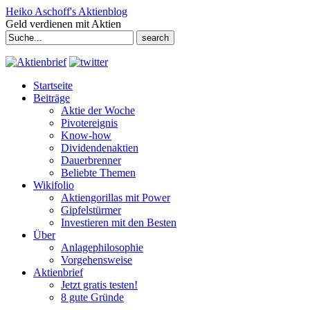
Heiko Aschoff's Aktienblog
Geld verdienen mit Aktien
Search
for:
Startseite
Beiträge
Aktie der Woche
Pivotereignis
Know-how
Dividendenaktien
Dauerbrenner
Beliebte Themen
Wikifolio
Aktiengorillas mit Power
Gipfelstürmer
Investieren mit den Besten
Über
Anlagephilosophie
Vorgehensweise
Aktienbrief
Jetzt gratis testen!
8 gute Gründe