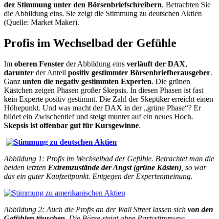
der Stimmung unter den Börsenbriefschreibern
. Betrachten Sie
die Abbildung eins. Sie zeigt die Stimmung zu deutschen Aktien
(Quelle: Market Maker).
Profis im Wechselbad der Gefühle
Im
oberen Fenster
der Abbildung eins
verläuft der DAX
,
darunter
der Anteil
positiv gestimmter Börsenbriefherausgeber
.
Ganz
unten die negativ gestimmten Experten
. Die grünen
Kästchen zeigen Phasen großer Skepsis. In diesen Phasen ist fast
kein Experte positiv gestimmt. Die Zahl der Skeptiker erreicht einen
Höhepunkt. Und was macht der DAX in der „grüne Phase“? Er
bildet ein Zwischentief und steigt munter auf ein neues Hoch.
Skepsis ist offenbar gut für Kursgewinne
.
Abbildung 1: Profis im Wechselbad der Gefühle. Betrachtet man die
beiden letzten
Extremzustände der Angst (grüne Kästen)
, so war
das ein guter Kaufzeitpunkt. Entgegen der Expertenmeinung.
Abbildung 2: Auch die Profis an der Wall Street lassen sich
von den
Gefühlen täuschen
. Die Börse steigt ohne Partystimmung.