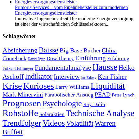
Primoris Services – vom Pipelinehersteller zum modernen
Energieversorgungsdienstleister
Innovative Ingenieursarbeit Die moderne Energieversorgung
ist einer der wirtschaftlichen Schlüsselsektoren...
Schlagwörter
Baisse
Absicherung
Big Base
China
Bücher
Einführung
Comeback
Dow Theory
Erfahrung
David Ryan
Hausse
Fundamentalanalyse
Heiko
Folker Hellmeyer
Indikator
Interview
Ken Fisher
Aschoff
Joe Fahmy
Krise
Kurioses
Liquidität
Larry Williams
Mark Minervini
PEAD
Parabolischer Anstieg
Peter Lynch
Prognosen
Psychologie
Ray Dalio
Rohstoffe
Technische Analyse
Solaraktien
Trendfolger
Videos
Volatilität
Warren
Buffett