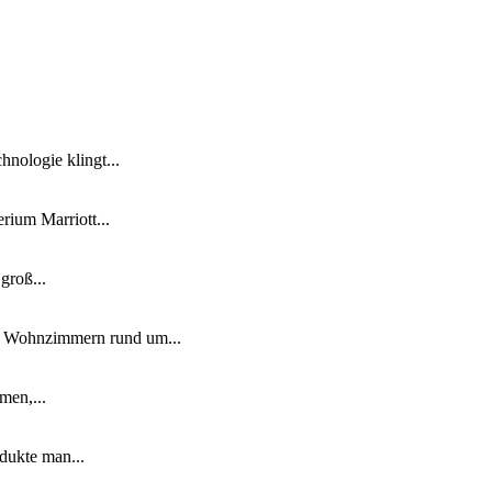
nologie klingt...
ium Marriott...
groß...
n Wohnzimmern rund um...
men,...
dukte man...