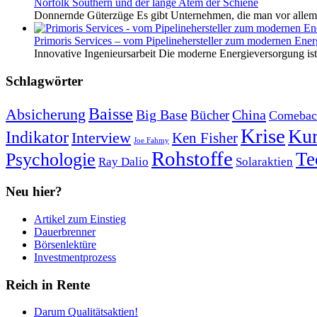
Norfolk Southern und der lange Atem der Schiene
Donnernde Güterzüge Es gibt Unternehmen, die man vor allem 
Primoris Services – vom Pipelinehersteller zum modernen Energ
Innovative Ingenieursarbeit Die moderne Energieversorgung ist e
Schlagwörter
Baisse
Absicherung
Big Base
China
Bücher
Comebac
Krise
Kur
Indikator
Interview
Ken Fisher
Joe Fahmy
Rohstoffe
Psychologie
Te
Ray Dalio
Solaraktien
Neu hier?
Artikel zum Einstieg
Dauerbrenner
Börsenlektüre
Investmentprozess
Reich in Rente
Darum Qualitätsaktien!