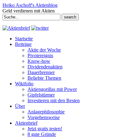
Heiko Aschoff's Aktienblog
Geld verdienen mit Aktien
Search
for:
Startseite
Beiträge
Aktie der Woche
Pivotereignis
Know-how
Dividendenaktien
Dauerbrenner
Beliebte Themen
Wikifolio
Aktiengorillas mit Power
Gipfelstürmer
Investieren mit den Besten
Über
Anlagephilosophie
Vorgehensweise
Aktienbrief
Jetzt gratis testen!
8 gute Gründe