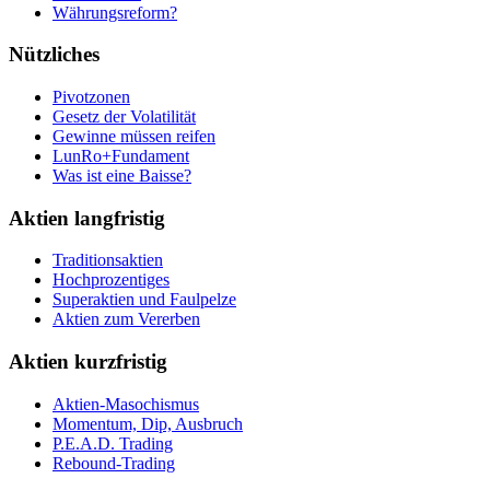
Währungsreform?
Nützliches
Pivotzonen
Gesetz der Volatilität
Gewinne müssen reifen
LunRo+Fundament
Was ist eine Baisse?
Aktien langfristig
Traditionsaktien
Hochprozentiges
Superaktien und Faulpelze
Aktien zum Vererben
Aktien kurzfristig
Aktien-Masochismus
Momentum, Dip, Ausbruch
P.E.A.D. Trading
Rebound-Trading