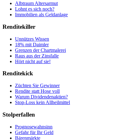
Albtraum Altersarmut
Lohnt es sich noch?
Immobilien als Geldanlage
Renditekiller
Unnützes Wissen
18% mit Daimler
Grenzen der Chartmalerei
Raus aus der Zinsfalle
Hört nicht auf sie!
Renditekick
Züchten Sie Gewinner
Rendite statt Hose voll
Warum Dividendenaktien?
Stop-Loss kein Allheilmittel
Stolperfallen
Prognosewahnsinn
Gefahr für Ihr Geld
Bärenmärkte