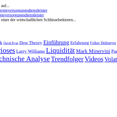
auf...
ieversorgungsdienstleister
iner der wirtschaftlichen Schlüsselsektoren...
Einführung
k
Dow Theory
Erfahrung
Folker Hellmeyer
David Ryan
ioses
Liquidität
Mark Minervini
Larry Williams
Pa
chnische Analyse
Trendfolger
Videos
Volati