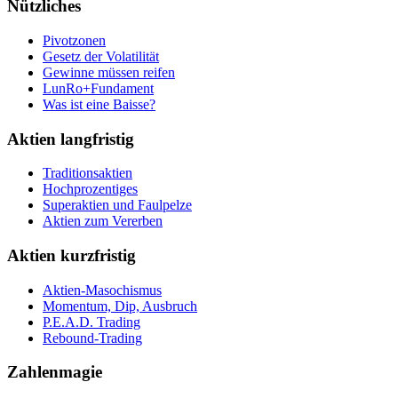
Nützliches
Pivotzonen
Gesetz der Volatilität
Gewinne müssen reifen
LunRo+Fundament
Was ist eine Baisse?
Aktien langfristig
Traditionsaktien
Hochprozentiges
Superaktien und Faulpelze
Aktien zum Vererben
Aktien kurzfristig
Aktien-Masochismus
Momentum, Dip, Ausbruch
P.E.A.D. Trading
Rebound-Trading
Zahlenmagie