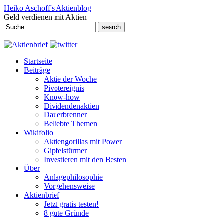
Heiko Aschoff's Aktienblog
Geld verdienen mit Aktien
Search
for:
Startseite
Beiträge
Aktie der Woche
Pivotereignis
Know-how
Dividendenaktien
Dauerbrenner
Beliebte Themen
Wikifolio
Aktiengorillas mit Power
Gipfelstürmer
Investieren mit den Besten
Über
Anlagephilosophie
Vorgehensweise
Aktienbrief
Jetzt gratis testen!
8 gute Gründe