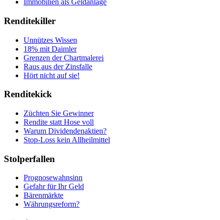
Immobilien als Geldanlage
Renditekiller
Unnützes Wissen
18% mit Daimler
Grenzen der Chartmalerei
Raus aus der Zinsfalle
Hört nicht auf sie!
Renditekick
Züchten Sie Gewinner
Rendite statt Hose voll
Warum Dividendenaktien?
Stop-Loss kein Allheilmittel
Stolperfallen
Prognosewahnsinn
Gefahr für Ihr Geld
Bärenmärkte
Währungsreform?