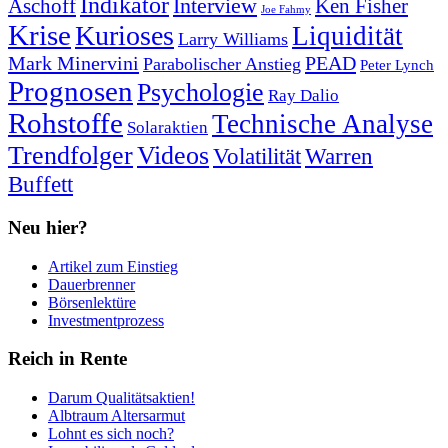
Indikator
Interview
Ken Fisher
Aschoff
Joe Fahmy
Krise
Kurioses
Liquidität
Larry Williams
Mark Minervini
PEAD
Parabolischer Anstieg
Peter Lynch
Prognosen
Psychologie
Ray Dalio
Rohstoffe
Technische Analyse
Solaraktien
Trendfolger
Videos
Volatilität
Warren
Buffett
Neu hier?
Artikel zum Einstieg
Dauerbrenner
Börsenlektüre
Investmentprozess
Reich in Rente
Darum Qualitätsaktien!
Albtraum Altersarmut
Lohnt es sich noch?