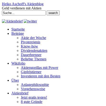
Heiko Aschoff's Aktienblog
Geld verdienen mit Aktien
Search
for:
Startseite
Beiträge
Aktie der Woche
Pivotereignis
Know-how
Dividendenaktien
Dauerbrenner
Beliebte Themen
Wikifolio
Aktiengorillas mit Power
Gipfelstürmer
Investieren mit den Besten
Über
Anlagephilosophie
Vorgehensweise
Aktienbrief
Jetzt gratis testen!
8 gute Gründe