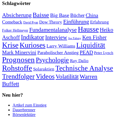
Schlagwörter
Baisse
Absicherung
Big Base
China
Bücher
Einführung
Comeback
Dow Theory
Erfahrung
David Ryan
Hausse
Fundamentalanalyse
Heiko
Folker Hellmeyer
Indikator
Interview
Ken Fisher
Aschoff
Joe Fahmy
Krise
Kurioses
Liquidität
Larry Williams
Mark Minervini
PEAD
Parabolischer Anstieg
Peter Lynch
Prognosen
Psychologie
Ray Dalio
Rohstoffe
Technische Analyse
Solaraktien
Trendfolger
Videos
Volatilität
Warren
Buffett
Neu hier?
Artikel zum Einstieg
Dauerbrenner
Börsenlektüre