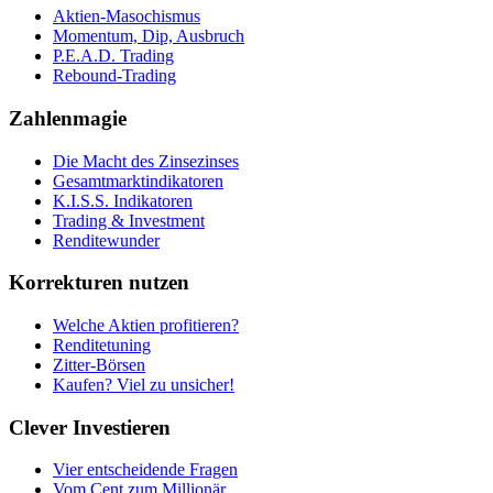
Aktien-Masochismus
Momentum, Dip, Ausbruch
P.E.A.D. Trading
Rebound-Trading
Zahlenmagie
Die Macht des Zinsezinses
Gesamtmarktindikatoren
K.I.S.S. Indikatoren
Trading & Investment
Renditewunder
Korrekturen nutzen
Welche Aktien profitieren?
Renditetuning
Zitter-Börsen
Kaufen? Viel zu unsicher!
Clever Investieren
Vier entscheidende Fragen
Vom Cent zum Millionär