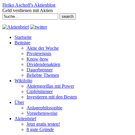
Heiko Aschoff's Aktienblog
Geld verdienen mit Aktien
Search
for:
Startseite
Beiträge
Aktie der Woche
Pivotereignis
Know-how
Dividendenaktien
Dauerbrenner
Beliebte Themen
Wikifolio
Aktiengorillas mit Power
Gipfelstürmer
Investieren mit den Besten
Über
Anlagephilosophie
Vorgehensweise
Aktienbrief
Jetzt gratis testen!
8 gute Gründe