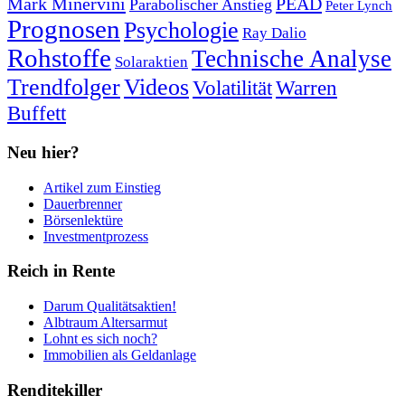
Mark Minervini
PEAD
Parabolischer Anstieg
Peter Lynch
Prognosen
Psychologie
Ray Dalio
Rohstoffe
Technische Analyse
Solaraktien
Trendfolger
Videos
Volatilität
Warren
Buffett
Neu hier?
Artikel zum Einstieg
Dauerbrenner
Börsenlektüre
Investmentprozess
Reich in Rente
Darum Qualitätsaktien!
Albtraum Altersarmut
Lohnt es sich noch?
Immobilien als Geldanlage
Renditekiller