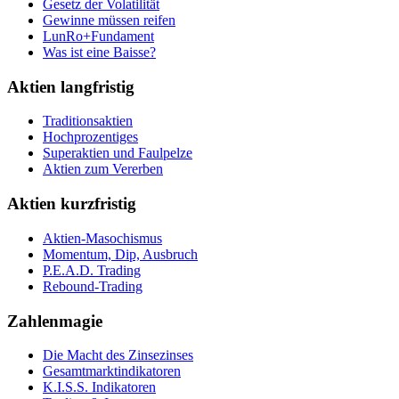
Gesetz der Volatilität
Gewinne müssen reifen
LunRo+Fundament
Was ist eine Baisse?
Aktien langfristig
Traditionsaktien
Hochprozentiges
Superaktien und Faulpelze
Aktien zum Vererben
Aktien kurzfristig
Aktien-Masochismus
Momentum, Dip, Ausbruch
P.E.A.D. Trading
Rebound-Trading
Zahlenmagie
Die Macht des Zinsezinses
Gesamtmarktindikatoren
K.I.S.S. Indikatoren