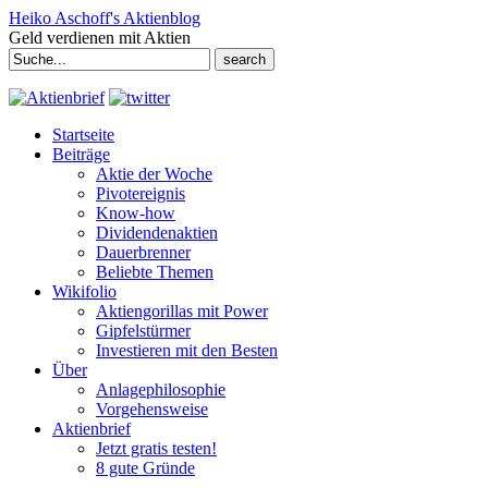
Heiko Aschoff's Aktienblog
Geld verdienen mit Aktien
Search
for:
Startseite
Beiträge
Aktie der Woche
Pivotereignis
Know-how
Dividendenaktien
Dauerbrenner
Beliebte Themen
Wikifolio
Aktiengorillas mit Power
Gipfelstürmer
Investieren mit den Besten
Über
Anlagephilosophie
Vorgehensweise
Aktienbrief
Jetzt gratis testen!
8 gute Gründe