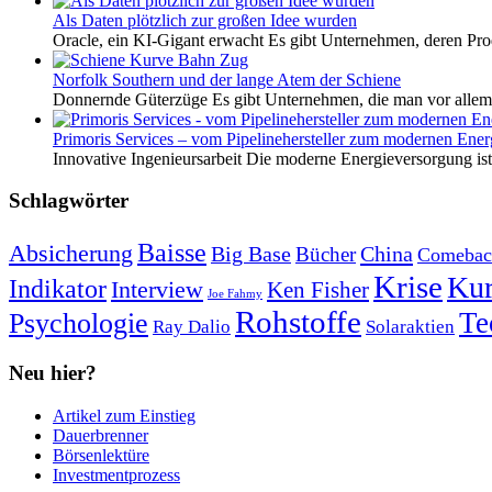
Als Daten plötzlich zur großen Idee wurden
Oracle, ein KI-Gigant erwacht Es gibt Unternehmen, deren Pro
Norfolk Southern und der lange Atem der Schiene
Donnernde Güterzüge Es gibt Unternehmen, die man vor allem 
Primoris Services – vom Pipelinehersteller zum modernen Energ
Innovative Ingenieursarbeit Die moderne Energieversorgung ist e
Schlagwörter
Baisse
Absicherung
Big Base
China
Bücher
Comebac
Krise
Kur
Indikator
Interview
Ken Fisher
Joe Fahmy
Rohstoffe
Psychologie
Te
Ray Dalio
Solaraktien
Neu hier?
Artikel zum Einstieg
Dauerbrenner
Börsenlektüre
Investmentprozess