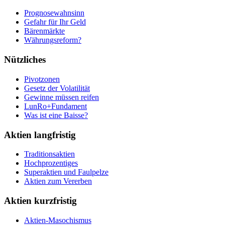
Prognosewahnsinn
Gefahr für Ihr Geld
Bärenmärkte
Währungsreform?
Nützliches
Pivotzonen
Gesetz der Volatilität
Gewinne müssen reifen
LunRo+Fundament
Was ist eine Baisse?
Aktien langfristig
Traditionsaktien
Hochprozentiges
Superaktien und Faulpelze
Aktien zum Vererben
Aktien kurzfristig
Aktien-Masochismus