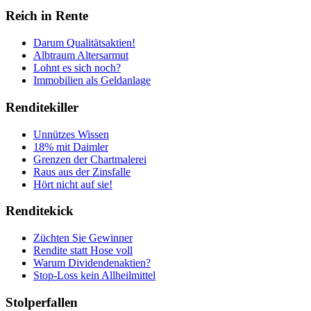
Reich in Rente
Darum Qualitätsaktien!
Albtraum Altersarmut
Lohnt es sich noch?
Immobilien als Geldanlage
Renditekiller
Unnützes Wissen
18% mit Daimler
Grenzen der Chartmalerei
Raus aus der Zinsfalle
Hört nicht auf sie!
Renditekick
Züchten Sie Gewinner
Rendite statt Hose voll
Warum Dividendenaktien?
Stop-Loss kein Allheilmittel
Stolperfallen