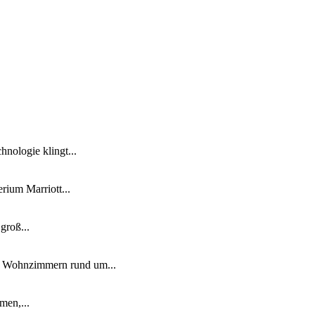
nologie klingt...
ium Marriott...
groß...
n Wohnzimmern rund um...
men,...