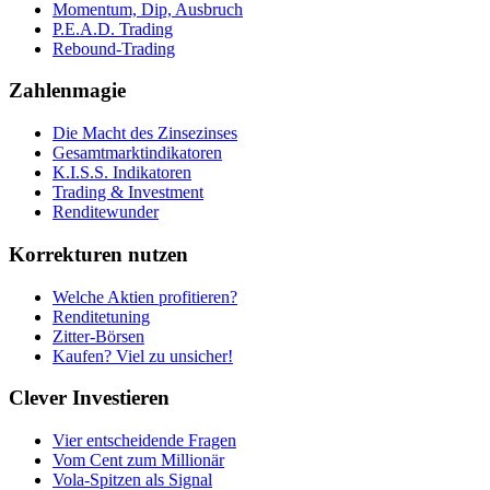
Momentum, Dip, Ausbruch
P.E.A.D. Trading
Rebound-Trading
Zahlenmagie
Die Macht des Zinsezinses
Gesamtmarktindikatoren
K.I.S.S. Indikatoren
Trading & Investment
Renditewunder
Korrekturen nutzen
Welche Aktien profitieren?
Renditetuning
Zitter-Börsen
Kaufen? Viel zu unsicher!
Clever Investieren
Vier entscheidende Fragen
Vom Cent zum Millionär
Vola-Spitzen als Signal