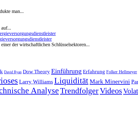
dukte man...
auf...
ieversorgungsdienstleister
iner der wirtschaftlichen Schlüsselsektoren...
Einführung
k
Dow Theory
Erfahrung
Folker Hellmeyer
David Ryan
ioses
Liquidität
Mark Minervini
Larry Williams
Pa
chnische Analyse
Trendfolger
Videos
Volati