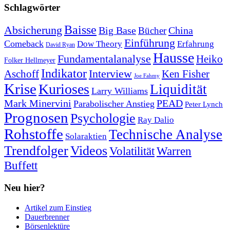
Schlagwörter
Baisse
Absicherung
Big Base
China
Bücher
Einführung
Comeback
Dow Theory
Erfahrung
David Ryan
Hausse
Fundamentalanalyse
Heiko
Folker Hellmeyer
Indikator
Interview
Ken Fisher
Aschoff
Joe Fahmy
Krise
Kurioses
Liquidität
Larry Williams
Mark Minervini
PEAD
Parabolischer Anstieg
Peter Lynch
Prognosen
Psychologie
Ray Dalio
Rohstoffe
Technische Analyse
Solaraktien
Trendfolger
Videos
Volatilität
Warren
Buffett
Neu hier?
Artikel zum Einstieg
Dauerbrenner
Börsenlektüre