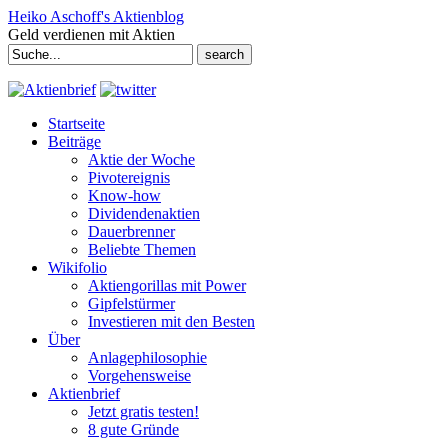
Heiko Aschoff's Aktienblog
Geld verdienen mit Aktien
Search
for:
Startseite
Beiträge
Aktie der Woche
Pivotereignis
Know-how
Dividendenaktien
Dauerbrenner
Beliebte Themen
Wikifolio
Aktiengorillas mit Power
Gipfelstürmer
Investieren mit den Besten
Über
Anlagephilosophie
Vorgehensweise
Aktienbrief
Jetzt gratis testen!
8 gute Gründe