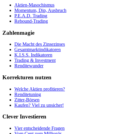
Aktien-Masochismus
Momentum, Dip, Ausbruch
P.E.A.D. Trading
Rebound-Trading
Zahlenmagie
Die Macht des Zinsezinses
Gesamtmarktindikatoren
K.I.S.S. Indikatoren
Trading & Investment
Renditewunder
Korrekturen nutzen
Welche Aktien profitieren?
Renditetuning
Zitter-Börsen
Kaufen? Viel zu unsicher!
Clever Investieren
Vier entscheidende Fragen
Vom Cent zum Millionär