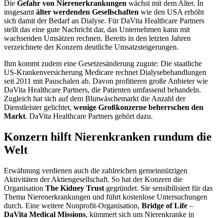
Die
Gefahr von Nierenerkrankungen
wächst mit dem Alter. In
insgesamt
älter werdenden Gesellschaften
wie den USA erhöht
sich damit der Bedarf an Dialyse. Für DaVita Healthcare Partners
stellt das eine gute Nachricht dar, das Unternehmen kann mit
wachsenden Umsätzen rechnen. Bereits in den letzten Jahren
verzeichnete der Konzern deutliche Umsatzsteigerungen.
Ihm kommt zudem eine Gesetzesänderung zugute: Die staatliche
US-Krankenversicherung Medicare rechnet Dialysebehandlungen
seit 2011 mit Pauschalen ab. Davon profitieren große Anbieter wie
DaVita Healthcare Partners, die Patienten umfassend behandeln.
Zugleich hat sich auf dem Blutwäschemarkt die Anzahl der
Dienstleister gelichtet,
wenige Großkonzerne beherrschen den
Markt
. DaVita Healthcare Partners gehört dazu.
Konzern hilft Nierenkranken rundum die
Welt
Erwähnung verdienen auch die zahlreichen gemeinnützigen
Aktivitäten der Aktiengesellschaft. So hat der Konzern die
Organisation
The Kidney Trust
gegründet. Sie sensibilisiert für das
Thema Nierenerkrankungen und führt kostenlose Untersuchungen
durch. Eine weitere Nonprofit-Organisation,
Bridge of Life
–
DaVita Medical Missions
, kümmert sich um Nierenkranke in