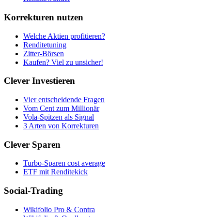
Korrekturen nutzen
Welche Aktien profitieren?
Renditetuning
Zitter-Börsen
Kaufen? Viel zu unsicher!
Clever Investieren
Vier entscheidende Fragen
Vom Cent zum Millionär
Vola-Spitzen als Signal
3 Arten von Korrekturen
Clever Sparen
Turbo-Sparen cost average
ETF mit Renditekick
Social-Trading
Wikifolio Pro & Contra