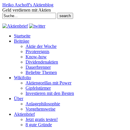
Heiko Aschoff's Aktienblog
Geld verdienen mit Aktien
Search
for:
Startseite
Beiträge
Aktie der Woche
Pivotereignis
Know-how
Dividendenaktien
Dauerbrenner
Beliebte Themen
Wikifolio
Aktiengorillas mit Power
Gipfelstürmer
Investieren mit den Besten
Über
Anlagephilosophie
Vorgehensweise
Aktienbrief
Jetzt gratis testen!
8 gute Gründe