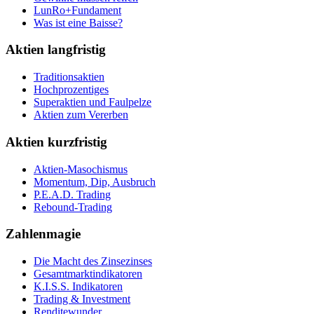
LunRo+Fundament
Was ist eine Baisse?
Aktien langfristig
Traditionsaktien
Hochprozentiges
Superaktien und Faulpelze
Aktien zum Vererben
Aktien kurzfristig
Aktien-Masochismus
Momentum, Dip, Ausbruch
P.E.A.D. Trading
Rebound-Trading
Zahlenmagie
Die Macht des Zinsezinses
Gesamtmarktindikatoren
K.I.S.S. Indikatoren
Trading & Investment
Renditewunder