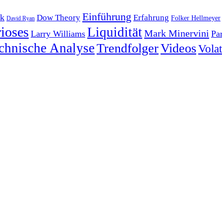
Einführung
k
Dow Theory
Erfahrung
Folker Hellmeyer
David Ryan
ioses
Liquidität
Mark Minervini
Larry Williams
Pa
chnische Analyse
Trendfolger
Videos
Volati