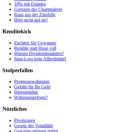
18% mit Daimler
Grenzen der Chartmalerei
Raus aus der Zinsfalle
Hört nicht auf sie!
Renditekick
Züchten Sie Gewinner
Rendite statt Hose voll
Warum Dividendenaktien?
Stop-Loss kein Allheilmittel
Stolperfallen
Prognosewahnsinn
Gefahr für Ihr Geld
Bärenmärkte
Währungsreform?
Nützliches
Pivotzonen
Gesetz der Volatilität
Gewinne müssen reifen