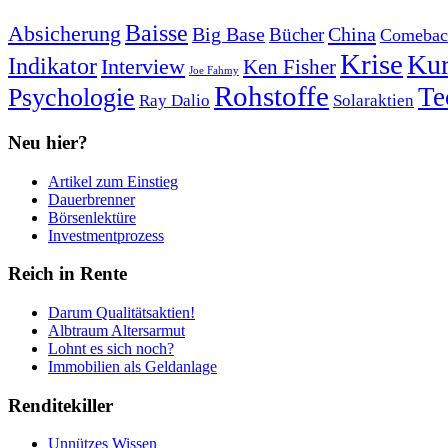
Baisse
Absicherung
Big Base
China
Bücher
Comebac
Krise
Kur
Indikator
Interview
Ken Fisher
Joe Fahmy
Rohstoffe
Psychologie
Te
Ray Dalio
Solaraktien
Neu hier?
Artikel zum Einstieg
Dauerbrenner
Börsenlektüre
Investmentprozess
Reich in Rente
Darum Qualitätsaktien!
Albtraum Altersarmut
Lohnt es sich noch?
Immobilien als Geldanlage
Renditekiller
Unnützes Wissen