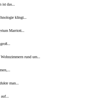
ist das...
nologie klingt...
ium Marriott...
groß...
n Wohnzimmern rund um...
men,...
dukte man...
auf...