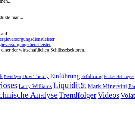
men,...
dukte man...
auf...
ieversorgungsdienstleister
iner der wirtschaftlichen Schlüsselsektoren...
Einführung
k
Dow Theory
Erfahrung
Folker Hellmeyer
David Ryan
ioses
Liquidität
Mark Minervini
Larry Williams
Pa
chnische Analyse
Trendfolger
Videos
Volati