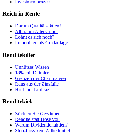
Investmentprozess
Reich in Rente
Darum Qualitätsaktien!
Albtraum Altersarmut
Lohnt es sich noch?
Immobilien als Geldanlage
Renditekiller
Unnützes Wissen
18% mit Daimler
Grenzen der Chartmalerei
Raus aus der Zinsfalle
Hört nicht auf sie!
Renditekick
Züchten Sie Gewinner
Rendite statt Hose voll
Warum Dividendenaktien?
Stop-Loss kein Allheilmittel