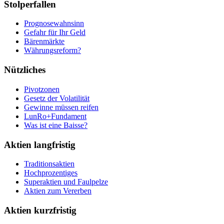
Stolperfallen
Prognosewahnsinn
Gefahr für Ihr Geld
Bärenmärkte
Währungsreform?
Nützliches
Pivotzonen
Gesetz der Volatilität
Gewinne müssen reifen
LunRo+Fundament
Was ist eine Baisse?
Aktien langfristig
Traditionsaktien
Hochprozentiges
Superaktien und Faulpelze
Aktien zum Vererben
Aktien kurzfristig