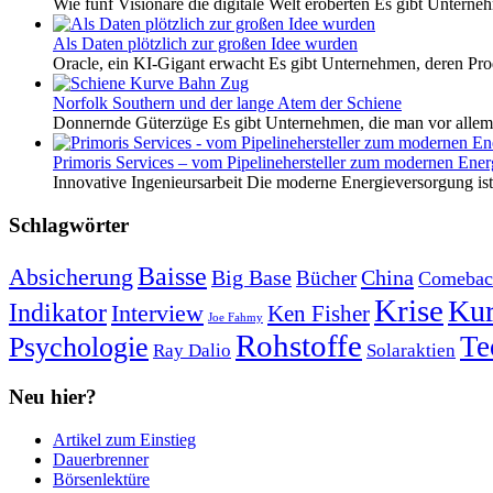
Wie fünf Visionäre die digitale Welt eroberten Es gibt Unterneh
Als Daten plötzlich zur großen Idee wurden
Oracle, ein KI-Gigant erwacht Es gibt Unternehmen, deren Pro
Norfolk Southern und der lange Atem der Schiene
Donnernde Güterzüge Es gibt Unternehmen, die man vor allem 
Primoris Services – vom Pipelinehersteller zum modernen Energ
Innovative Ingenieursarbeit Die moderne Energieversorgung ist e
Schlagwörter
Baisse
Absicherung
Big Base
China
Bücher
Comebac
Krise
Kur
Indikator
Interview
Ken Fisher
Joe Fahmy
Rohstoffe
Psychologie
Te
Ray Dalio
Solaraktien
Neu hier?
Artikel zum Einstieg
Dauerbrenner
Börsenlektüre