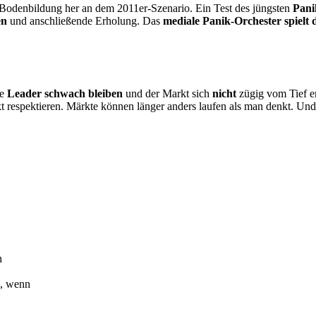
er Bodenbildung her an dem 2011er-Szenario. Ein Test des jüngsten
Pani
en
und anschließende Erholung. Das
mediale Panik-Orchester spielt
ie
Leader schwach bleiben
und der Markt sich
nicht
zügig vom Tief er
t respektieren. Märkte können länger anders laufen als man denkt. Un
n
h, wenn