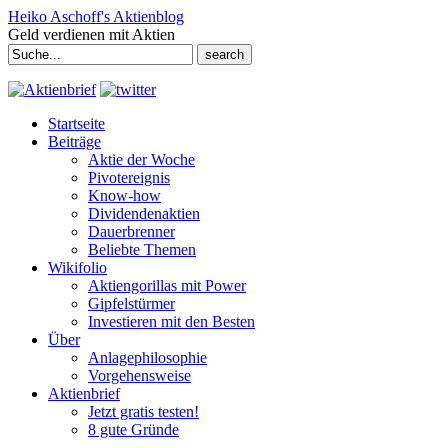
Heiko Aschoff's Aktienblog
Geld verdienen mit Aktien
Search
for:
Startseite
Beiträge
Aktie der Woche
Pivotereignis
Know-how
Dividendenaktien
Dauerbrenner
Beliebte Themen
Wikifolio
Aktiengorillas mit Power
Gipfelstürmer
Investieren mit den Besten
Über
Anlagephilosophie
Vorgehensweise
Aktienbrief
Jetzt gratis testen!
8 gute Gründe