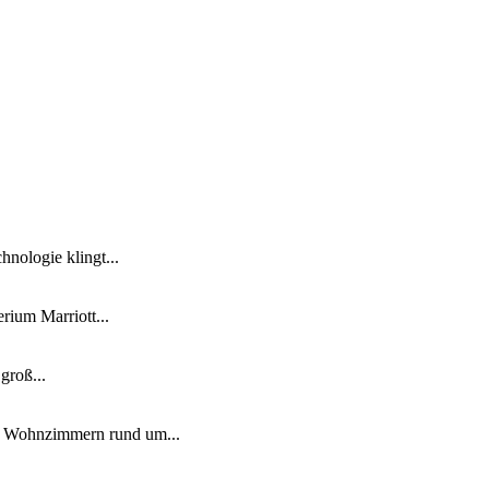
nologie klingt...
ium Marriott...
groß...
n Wohnzimmern rund um...