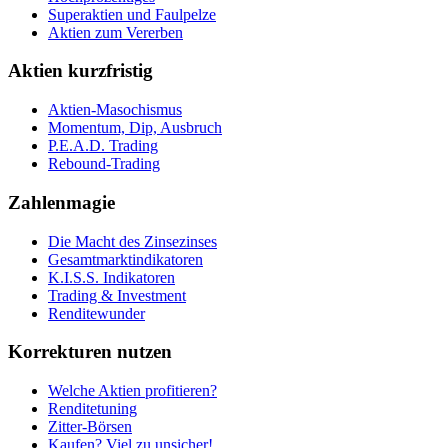
Superaktien und Faulpelze
Aktien zum Vererben
Aktien kurzfristig
Aktien-Masochismus
Momentum, Dip, Ausbruch
P.E.A.D. Trading
Rebound-Trading
Zahlenmagie
Die Macht des Zinsezinses
Gesamtmarktindikatoren
K.I.S.S. Indikatoren
Trading & Investment
Renditewunder
Korrekturen nutzen
Welche Aktien profitieren?
Renditetuning
Zitter-Börsen
Kaufen? Viel zu unsicher!