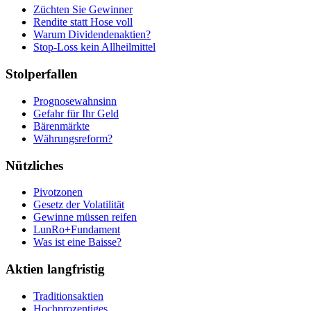
Züchten Sie Gewinner
Rendite statt Hose voll
Warum Dividendenaktien?
Stop-Loss kein Allheilmittel
Stolperfallen
Prognosewahnsinn
Gefahr für Ihr Geld
Bärenmärkte
Währungsreform?
Nützliches
Pivotzonen
Gesetz der Volatilität
Gewinne müssen reifen
LunRo+Fundament
Was ist eine Baisse?
Aktien langfristig
Traditionsaktien
Hochprozentiges