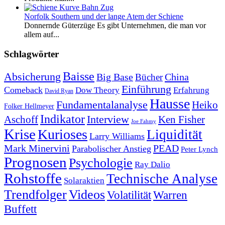
Norfolk Southern und der lange Atem der Schiene
Donnernde Güterzüge Es gibt Unternehmen, die man vor
allem auf...
Schlagwörter
Baisse
Absicherung
Big Base
China
Bücher
Einführung
Comeback
Dow Theory
Erfahrung
David Ryan
Hausse
Fundamentalanalyse
Heiko
Folker Hellmeyer
Indikator
Interview
Ken Fisher
Aschoff
Joe Fahmy
Krise
Kurioses
Liquidität
Larry Williams
Mark Minervini
PEAD
Parabolischer Anstieg
Peter Lynch
Prognosen
Psychologie
Ray Dalio
Rohstoffe
Technische Analyse
Solaraktien
Trendfolger
Videos
Volatilität
Warren
Buffett