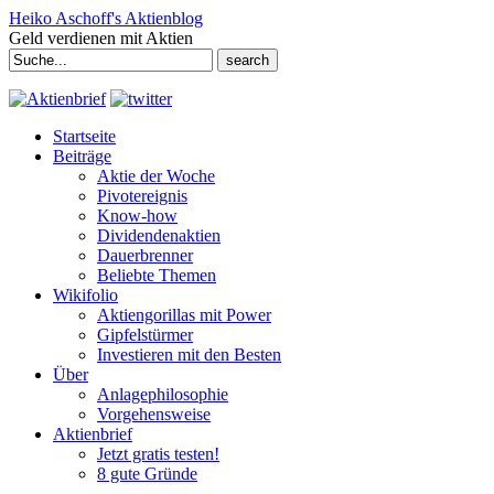
Heiko Aschoff's Aktienblog
Geld verdienen mit Aktien
Search
for:
Startseite
Beiträge
Aktie der Woche
Pivotereignis
Know-how
Dividendenaktien
Dauerbrenner
Beliebte Themen
Wikifolio
Aktiengorillas mit Power
Gipfelstürmer
Investieren mit den Besten
Über
Anlagephilosophie
Vorgehensweise
Aktienbrief
Jetzt gratis testen!
8 gute Gründe