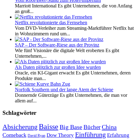
Vom Root-Beer-Stand zum Hotel-Imperium
Marriott International Es gibt Unternehmen, die von Anfang
an groß...
Netflix revolutionierte das Fernsehen
Vom DVD-Verleiher zum Streaming-Marktführer Netflix hat
in Wohnzimmern rund um...
SAP – Der Software-Riese aus der Provinz
Wie fünf Visionäre die digitale Welt eroberten Es gibt
Unternehmen,...
Als Daten plötzlich zur großen Idee wurden
Oracle, ein KI-Gigant erwacht Es gibt Unternehmen, deren
Produkte man...
Norfolk Southern und der lange Atem der Schiene
Donnernde Güterzüge Es gibt Unternehmen, die man vor
allem auf...
Schlagwörter
Baisse
Absicherung
Big Base
China
Bücher
Einführung
Comeback
Dow Theory
Erfahrung
David Ryan