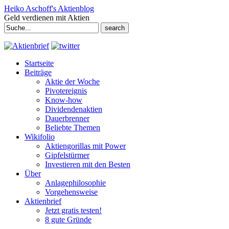
Heiko Aschoff's Aktienblog
Geld verdienen mit Aktien
Search
for:
Startseite
Beiträge
Aktie der Woche
Pivotereignis
Know-how
Dividendenaktien
Dauerbrenner
Beliebte Themen
Wikifolio
Aktiengorillas mit Power
Gipfelstürmer
Investieren mit den Besten
Über
Anlagephilosophie
Vorgehensweise
Aktienbrief
Jetzt gratis testen!
8 gute Gründe