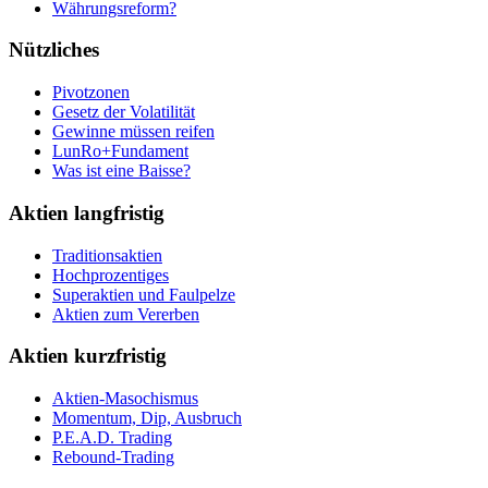
Währungsreform?
Nützliches
Pivotzonen
Gesetz der Volatilität
Gewinne müssen reifen
LunRo+Fundament
Was ist eine Baisse?
Aktien langfristig
Traditionsaktien
Hochprozentiges
Superaktien und Faulpelze
Aktien zum Vererben
Aktien kurzfristig
Aktien-Masochismus
Momentum, Dip, Ausbruch
P.E.A.D. Trading
Rebound-Trading