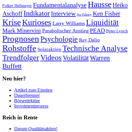
Hausse
Fundamentalanalyse
Heiko
Folker Hellmeyer
Indikator
Interview
Ken Fisher
Aschoff
Joe Fahmy
Krise
Kurioses
Liquidität
Larry Williams
Mark Minervini
PEAD
Parabolischer Anstieg
Peter Lynch
Prognosen
Psychologie
Ray Dalio
Rohstoffe
Technische Analyse
Solaraktien
Trendfolger
Videos
Volatilität
Warren
Buffett
Neu hier?
Artikel zum Einstieg
Dauerbrenner
Börsenlektüre
Investmentprozess
Reich in Rente
Darum Qualitätsaktien!