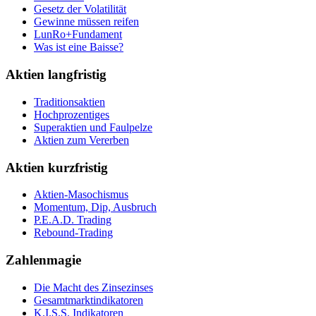
Gesetz der Volatilität
Gewinne müssen reifen
LunRo+Fundament
Was ist eine Baisse?
Aktien langfristig
Traditionsaktien
Hochprozentiges
Superaktien und Faulpelze
Aktien zum Vererben
Aktien kurzfristig
Aktien-Masochismus
Momentum, Dip, Ausbruch
P.E.A.D. Trading
Rebound-Trading
Zahlenmagie
Die Macht des Zinsezinses
Gesamtmarktindikatoren
K.I.S.S. Indikatoren