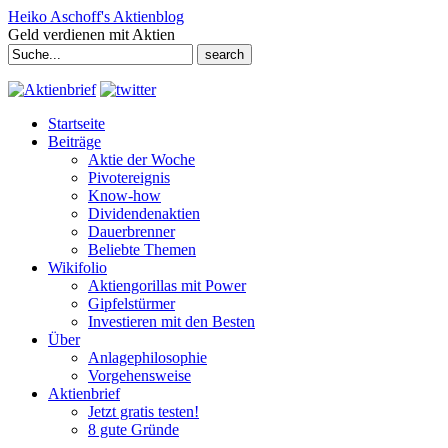
Heiko Aschoff's Aktienblog
Geld verdienen mit Aktien
Search
for:
Startseite
Beiträge
Aktie der Woche
Pivotereignis
Know-how
Dividendenaktien
Dauerbrenner
Beliebte Themen
Wikifolio
Aktiengorillas mit Power
Gipfelstürmer
Investieren mit den Besten
Über
Anlagephilosophie
Vorgehensweise
Aktienbrief
Jetzt gratis testen!
8 gute Gründe