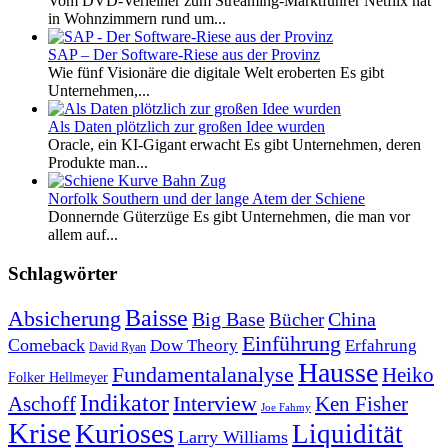
Vom DVD-Verleiher zum Streaming-Marktführer Netflix hat
in Wohnzimmern rund um...
SAP – Der Software-Riese aus der Provinz
Wie fünf Visionäre die digitale Welt eroberten Es gibt
Unternehmen,...
Als Daten plötzlich zur großen Idee wurden
Oracle, ein KI-Gigant erwacht Es gibt Unternehmen, deren
Produkte man...
Norfolk Southern und der lange Atem der Schiene
Donnernde Güterzüge Es gibt Unternehmen, die man vor
allem auf...
Schlagwörter
Baisse
Absicherung
Big Base
China
Bücher
Einführung
Comeback
Dow Theory
Erfahrung
David Ryan
Hausse
Fundamentalanalyse
Heiko
Folker Hellmeyer
Indikator
Interview
Ken Fisher
Aschoff
Joe Fahmy
Krise
Kurioses
Liquidität
Larry Williams