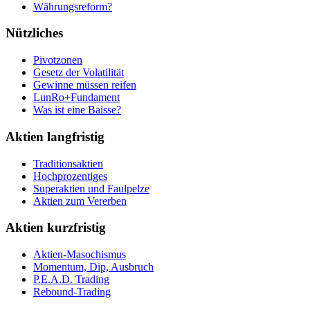
Währungsreform?
Nützliches
Pivotzonen
Gesetz der Volatilität
Gewinne müssen reifen
LunRo+Fundament
Was ist eine Baisse?
Aktien langfristig
Traditionsaktien
Hochprozentiges
Superaktien und Faulpelze
Aktien zum Vererben
Aktien kurzfristig
Aktien-Masochismus
Momentum, Dip, Ausbruch
P.E.A.D. Trading
Rebound-Trading