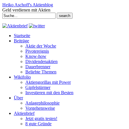
Heiko Aschoff's Aktienblog
Geld verdienen mit Aktien
Search
for:
Startseite
Beiträge
Aktie der Woche
Pivotereignis
Know-how
Dividendenaktien
Dauerbrenner
Beliebte Themen
Wikifolio
Aktiengorillas mit Power
Gipfelstürmer
Investieren mit den Besten
Über
Anlagephilosophie
Vorgehensweise
Aktienbrief
Jetzt gratis testen!
8 gute Gründe