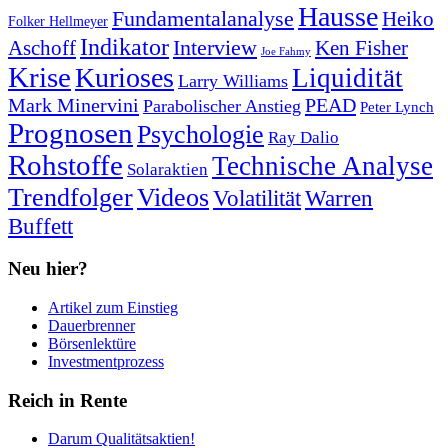
Hausse
Fundamentalanalyse
Heiko
Folker Hellmeyer
Indikator
Interview
Ken Fisher
Aschoff
Joe Fahmy
Krise
Kurioses
Liquidität
Larry Williams
Mark Minervini
PEAD
Parabolischer Anstieg
Peter Lynch
Prognosen
Psychologie
Ray Dalio
Rohstoffe
Technische Analyse
Solaraktien
Trendfolger
Videos
Volatilität
Warren
Buffett
Neu hier?
Artikel zum Einstieg
Dauerbrenner
Börsenlektüre
Investmentprozess
Reich in Rente
Darum Qualitätsaktien!