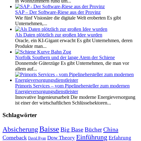
in Wohnzimmern rund um...
SAP – Der Software-Riese aus der Provinz
Wie fünf Visionäre die digitale Welt eroberten Es gibt
Unternehmen,...
Als Daten plötzlich zur großen Idee wurden
Oracle, ein KI-Gigant erwacht Es gibt Unternehmen, deren
Produkte man...
Norfolk Southern und der lange Atem der Schiene
Donnernde Güterzüge Es gibt Unternehmen, die man vor
allem auf...
Primoris Services – vom Pipelinehersteller zum modernen
Energieversorgungsdienstleister
Innovative Ingenieursarbeit Die moderne Energieversorgung
ist einer der wirtschaftlichen Schlüsselsektoren...
Schlagwörter
Baisse
Absicherung
Big Base
China
Bücher
Einführung
Comeback
Dow Theory
Erfahrung
David Ryan