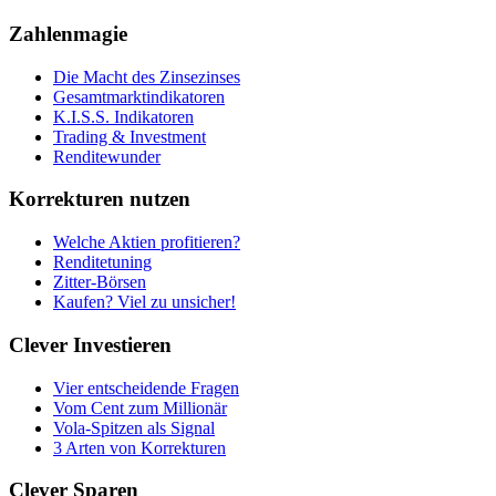
Zahlenmagie
Die Macht des Zinsezinses
Gesamtmarktindikatoren
K.I.S.S. Indikatoren
Trading & Investment
Renditewunder
Korrekturen nutzen
Welche Aktien profitieren?
Renditetuning
Zitter-Börsen
Kaufen? Viel zu unsicher!
Clever Investieren
Vier entscheidende Fragen
Vom Cent zum Millionär
Vola-Spitzen als Signal
3 Arten von Korrekturen
Clever Sparen