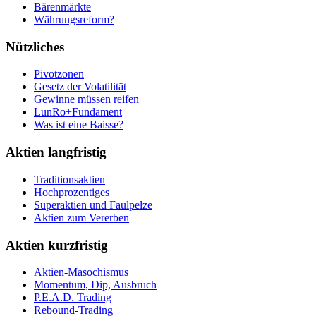
Bärenmärkte
Währungsreform?
Nützliches
Pivotzonen
Gesetz der Volatilität
Gewinne müssen reifen
LunRo+Fundament
Was ist eine Baisse?
Aktien langfristig
Traditionsaktien
Hochprozentiges
Superaktien und Faulpelze
Aktien zum Vererben
Aktien kurzfristig
Aktien-Masochismus
Momentum, Dip, Ausbruch
P.E.A.D. Trading
Rebound-Trading