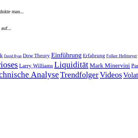
dukte man...
auf...
Einführung
k
Dow Theory
Erfahrung
Folker Hellmeyer
David Ryan
ioses
Liquidität
Mark Minervini
Larry Williams
Pa
chnische Analyse
Trendfolger
Videos
Volati