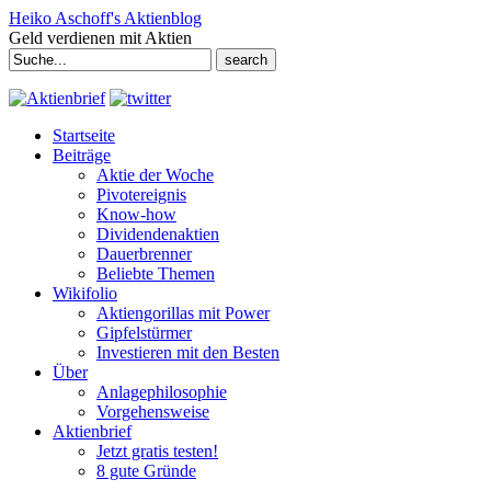
Heiko Aschoff's Aktienblog
Geld verdienen mit Aktien
Search
for:
Startseite
Beiträge
Aktie der Woche
Pivotereignis
Know-how
Dividendenaktien
Dauerbrenner
Beliebte Themen
Wikifolio
Aktiengorillas mit Power
Gipfelstürmer
Investieren mit den Besten
Über
Anlagephilosophie
Vorgehensweise
Aktienbrief
Jetzt gratis testen!
8 gute Gründe