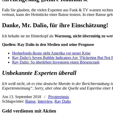
Falls Sie glauben, die vielen Experten aus Funk & TV warnen rechtzei
vertraut, kann der Heimtücke einer Baisse trotzen. In einer Baisse g
Danke, Mr. Dalio, für ihre Einschätzung!
Ich behalte sie im Hinterkopf als
Warnung, nicht übermütig zu we
Quellen: Ray Dalio in den Medien und seine Prognose
Hedgefonds-Ikone sieht Amerika vor neuer Krise
Ray Dalio’s Seven Bubble Indicators Are ‘Flickering But Not 
Ray Dalio: So überleben Investoren einen Börsencrash
Unbekannte Experten überall
Ich weiß nicht, ob es eine deutsche Marotte in der Berichterstattun
Expertenmeinung“. Sorry, aber ohne die Quelle und Expertise einer 
Am 13. September 2018
/
Pivotereignis
Schlagwörter:
Baisse
,
Interview
,
Ray Dalio
Geld verdienen mit Aktien