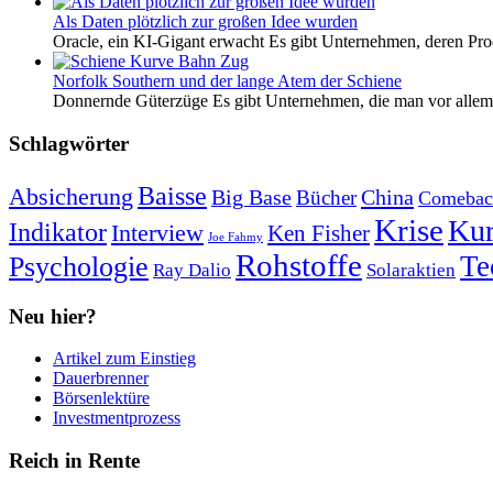
Als Daten plötzlich zur großen Idee wurden
Oracle, ein KI-Gigant erwacht Es gibt Unternehmen, deren Pro
Norfolk Southern und der lange Atem der Schiene
Donnernde Güterzüge Es gibt Unternehmen, die man vor allem 
Schlagwörter
Baisse
Absicherung
Big Base
China
Bücher
Comebac
Krise
Kur
Indikator
Interview
Ken Fisher
Joe Fahmy
Rohstoffe
Psychologie
Te
Ray Dalio
Solaraktien
Neu hier?
Artikel zum Einstieg
Dauerbrenner
Börsenlektüre
Investmentprozess
Reich in Rente