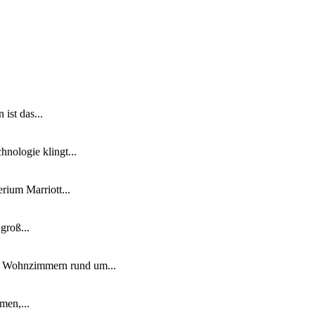
ist das...
nologie klingt...
ium Marriott...
groß...
n Wohnzimmern rund um...
men,...