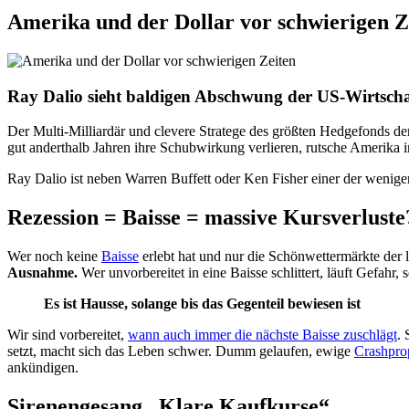
Amerika und der Dollar vor schwierigen Z
Ray Dalio sieht baldigen Abschwung der US-Wirtscha
Der Multi-Milliardär und clevere Stratege des größten Hedgefonds d
gut anderthalb Jahren ihre Schubwirkung verlieren, rutsche Amerika 
Ray Dalio ist neben Warren Buffett oder Ken Fisher einer der wenig
Rezession = Baisse = massive Kursverluste
Wer noch keine
Baisse
erlebt hat und nur die Schönwettermärkte der l
Ausnahme.
Wer unvorbereitet in eine Baisse schlittert, läuft Gefahr
Es ist Hausse, solange bis das Gegenteil bewiesen ist
Wir sind vorbereitet,
wann auch immer die nächste Baisse zuschlägt
. 
setzt, macht sich das Leben schwer. Dumm gelaufen, ewige
Crashpro
ankündigen.
Sirenengesang „Klare Kaufkurse“