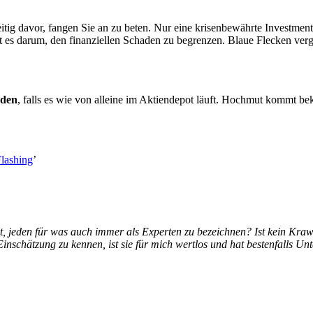
tig davor, fangen Sie an zu beten. Nur eine krisenbewährte Investment
eht es darum, den finanziellen Schaden zu begrenzen. Blaue Flecken ver
rden
, falls es wie von alleine im Aktiendepot läuft. Hochmut kommt bek
Flashing
’
g ist, jeden für was auch immer als Experten zu bezeichnen? Ist kein 
Einschätzung zu kennen, ist sie für mich wertlos und hat bestenfalls