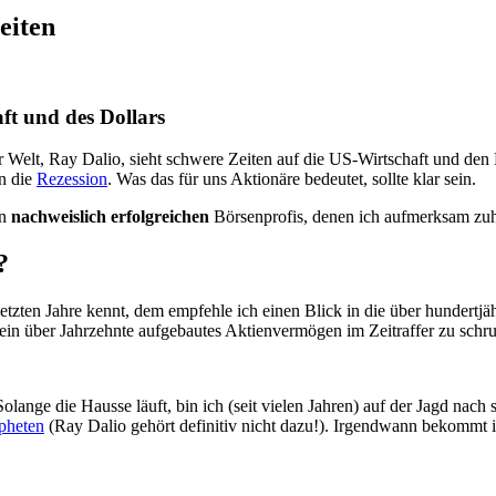
eiten
ft und des Dollars
er Welt, Ray Dalio, sieht schwere Zeiten auf die US-Wirtschaft und d
in die
Rezession
. Was das für uns Aktionäre bedeutet, sollte klar sein.
en
nachweislich erfolgreichen
Börsenprofis, denen ich aufmerksam zuh
?
etzten Jahre kennt, dem empfehle ich einen Blick in die über hundertj
, sein über Jahrzehnte aufgebautes Aktienvermögen im Zeitraffer zu sch
Solange die Hausse läuft, bin ich (seit vielen Jahren) auf der Jagd na
pheten
(Ray Dalio gehört definitiv nicht dazu!). Irgendwann bekommt 