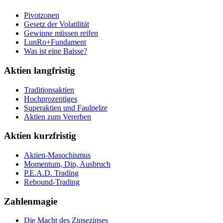
Pivotzonen
Gesetz der Volatilität
Gewinne müssen reifen
LunRo+Fundament
Was ist eine Baisse?
Aktien langfristig
Traditionsaktien
Hochprozentiges
Superaktien und Faulpelze
Aktien zum Vererben
Aktien kurzfristig
Aktien-Masochismus
Momentum, Dip, Ausbruch
P.E.A.D. Trading
Rebound-Trading
Zahlenmagie
Die Macht des Zinsezinses