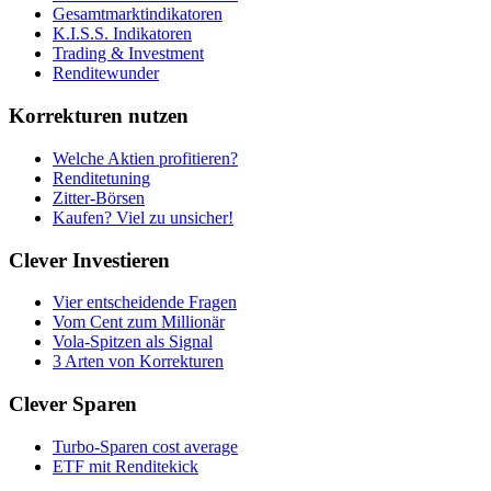
Gesamtmarktindikatoren
K.I.S.S. Indikatoren
Trading & Investment
Renditewunder
Korrekturen nutzen
Welche Aktien profitieren?
Renditetuning
Zitter-Börsen
Kaufen? Viel zu unsicher!
Clever Investieren
Vier entscheidende Fragen
Vom Cent zum Millionär
Vola-Spitzen als Signal
3 Arten von Korrekturen
Clever Sparen
Turbo-Sparen cost average
ETF mit Renditekick