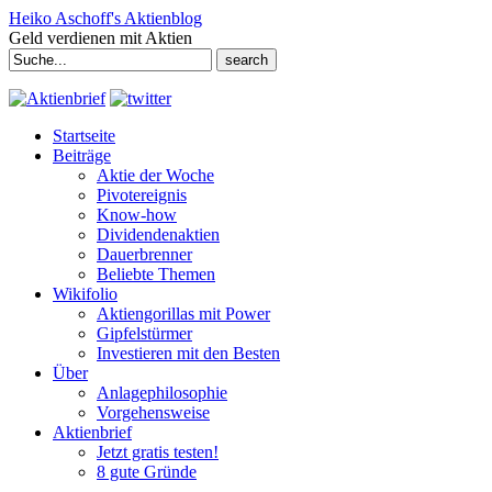
Heiko Aschoff's Aktienblog
Geld verdienen mit Aktien
Search
for:
Startseite
Beiträge
Aktie der Woche
Pivotereignis
Know-how
Dividendenaktien
Dauerbrenner
Beliebte Themen
Wikifolio
Aktiengorillas mit Power
Gipfelstürmer
Investieren mit den Besten
Über
Anlagephilosophie
Vorgehensweise
Aktienbrief
Jetzt gratis testen!
8 gute Gründe