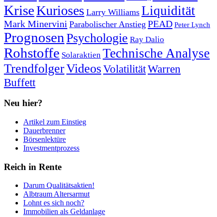
Krise
Kurioses
Liquidität
Larry Williams
Mark Minervini
PEAD
Parabolischer Anstieg
Peter Lynch
Prognosen
Psychologie
Ray Dalio
Rohstoffe
Technische Analyse
Solaraktien
Trendfolger
Videos
Volatilität
Warren
Buffett
Neu hier?
Artikel zum Einstieg
Dauerbrenner
Börsenlektüre
Investmentprozess
Reich in Rente
Darum Qualitätsaktien!
Albtraum Altersarmut
Lohnt es sich noch?
Immobilien als Geldanlage