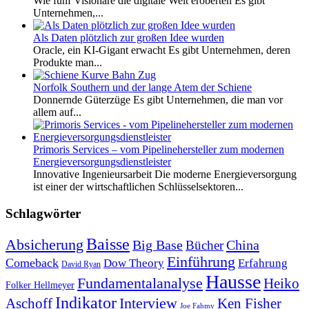
Wie fünf Visionäre die digitale Welt eroberten Es gibt
Unternehmen,...
Als Daten plötzlich zur großen Idee wurden
Oracle, ein KI-Gigant erwacht Es gibt Unternehmen, deren
Produkte man...
Norfolk Southern und der lange Atem der Schiene
Donnernde Güterzüge Es gibt Unternehmen, die man vor
allem auf...
Primoris Services – vom Pipelinehersteller zum modernen
Energieversorgungsdienstleister
Innovative Ingenieursarbeit Die moderne Energieversorgung
ist einer der wirtschaftlichen Schlüsselsektoren...
Schlagwörter
Baisse
Absicherung
Big Base
China
Bücher
Einführung
Comeback
Dow Theory
Erfahrung
David Ryan
Hausse
Fundamentalanalyse
Heiko
Folker Hellmeyer
Indikator
Interview
Ken Fisher
Aschoff
Joe Fahmy