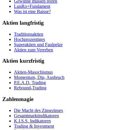
Gewinne müssen reifen
LunRo+Fundament
Was ist eine Baisse?
Aktien langfristig
Traditionsaktien
Hochprozentiges
Superaktien und Faulpelze
Aktien zum Vererben
Aktien kurzfristig
Aktien-Masochismus
Momentum, Dip, Ausbruch
P.E.A.D. Trading
Rebound-Trading
Zahlenmagie
Die Macht des Zinsezinses
Gesamtmarktindikatoren
K.I.S.S. Indikatoren
Trading & Investment