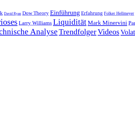
Einführung
k
Dow Theory
Erfahrung
Folker Hellmeyer
David Ryan
ioses
Liquidität
Mark Minervini
Larry Williams
Pa
chnische Analyse
Trendfolger
Videos
Volati