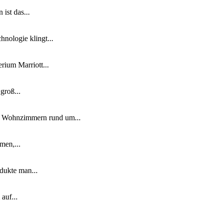
ist das...
nologie klingt...
ium Marriott...
groß...
n Wohnzimmern rund um...
men,...
dukte man...
auf...