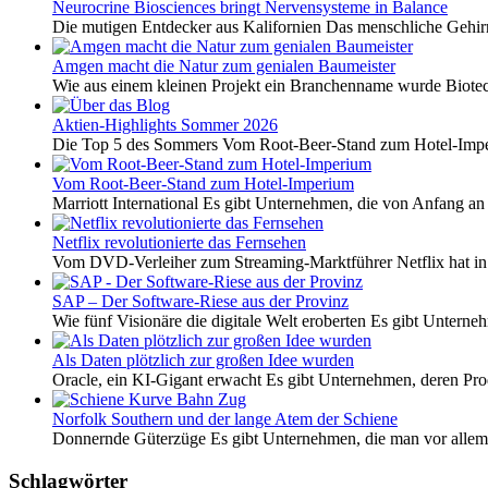
Neurocrine Biosciences bringt Nervensysteme in Balance
Die mutigen Entdecker aus Kalifornien Das menschliche Gehirn 
Amgen macht die Natur zum genialen Baumeister
Wie aus einem kleinen Projekt ein Branchenname wurde Biotech
Aktien-Highlights Sommer 2026
Die Top 5 des Sommers Vom Root-Beer-Stand zum Hotel-Imper
Vom Root-Beer-Stand zum Hotel-Imperium
Marriott International Es gibt Unternehmen, die von Anfang an 
Netflix revolutionierte das Fernsehen
Vom DVD-Verleiher zum Streaming-Marktführer Netflix hat i
SAP – Der Software-Riese aus der Provinz
Wie fünf Visionäre die digitale Welt eroberten Es gibt Unterneh
Als Daten plötzlich zur großen Idee wurden
Oracle, ein KI-Gigant erwacht Es gibt Unternehmen, deren Pro
Norfolk Southern und der lange Atem der Schiene
Donnernde Güterzüge Es gibt Unternehmen, die man vor allem 
Schlagwörter