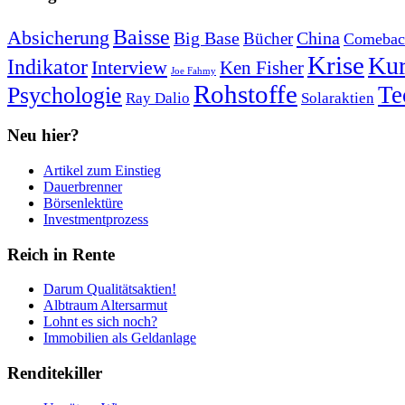
Baisse
Absicherung
Big Base
China
Bücher
Comebac
Krise
Kur
Indikator
Interview
Ken Fisher
Joe Fahmy
Rohstoffe
Psychologie
Te
Ray Dalio
Solaraktien
Neu hier?
Artikel zum Einstieg
Dauerbrenner
Börsenlektüre
Investmentprozess
Reich in Rente
Darum Qualitätsaktien!
Albtraum Altersarmut
Lohnt es sich noch?
Immobilien als Geldanlage
Renditekiller