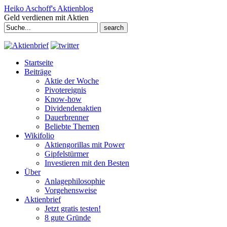
Heiko Aschoff's Aktienblog
Geld verdienen mit Aktien
Search
for:
Startseite
Beiträge
Aktie der Woche
Pivotereignis
Know-how
Dividendenaktien
Dauerbrenner
Beliebte Themen
Wikifolio
Aktiengorillas mit Power
Gipfelstürmer
Investieren mit den Besten
Über
Anlagephilosophie
Vorgehensweise
Aktienbrief
Jetzt gratis testen!
8 gute Gründe