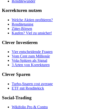
Renditewunder
Korrekturen nutzen
Welche Aktien profitieren?
Renditetuning
Zitter-Börsen
Kaufen? Viel zu unsicher!
Clever Investieren
Vier entscheidende Fragen
Vom Cent zum Millionär
Vola-Spitzen als Signal
3 Arten von Korrekturen
Clever Sparen
Turbo-Sparen cost average
ETF mit Renditekick
Social-Trading
Wikifolio Pro & Contra