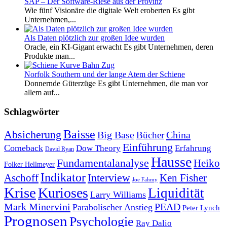
SAP – Der Software-Riese aus der Provinz
Wie fünf Visionäre die digitale Welt eroberten Es gibt
Unternehmen,...
Als Daten plötzlich zur großen Idee wurden
Oracle, ein KI-Gigant erwacht Es gibt Unternehmen, deren
Produkte man...
Norfolk Southern und der lange Atem der Schiene
Donnernde Güterzüge Es gibt Unternehmen, die man vor
allem auf...
Schlagwörter
Baisse
Absicherung
Big Base
China
Bücher
Einführung
Comeback
Dow Theory
Erfahrung
David Ryan
Hausse
Fundamentalanalyse
Heiko
Folker Hellmeyer
Indikator
Interview
Ken Fisher
Aschoff
Joe Fahmy
Krise
Kurioses
Liquidität
Larry Williams
Mark Minervini
PEAD
Parabolischer Anstieg
Peter Lynch
Prognosen
Psychologie
Ray Dalio