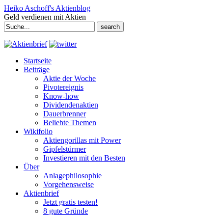
Heiko Aschoff's Aktienblog
Geld verdienen mit Aktien
Search
for:
Startseite
Beiträge
Aktie der Woche
Pivotereignis
Know-how
Dividendenaktien
Dauerbrenner
Beliebte Themen
Wikifolio
Aktiengorillas mit Power
Gipfelstürmer
Investieren mit den Besten
Über
Anlagephilosophie
Vorgehensweise
Aktienbrief
Jetzt gratis testen!
8 gute Gründe