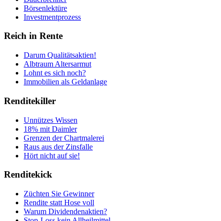
Börsenlektüre
Investmentprozess
Reich in Rente
Darum Qualitätsaktien!
Albtraum Altersarmut
Lohnt es sich noch?
Immobilien als Geldanlage
Renditekiller
Unnützes Wissen
18% mit Daimler
Grenzen der Chartmalerei
Raus aus der Zinsfalle
Hört nicht auf sie!
Renditekick
Züchten Sie Gewinner
Rendite statt Hose voll
Warum Dividendenaktien?
Stop-Loss kein Allheilmittel