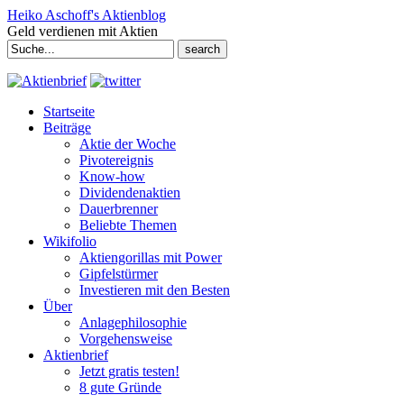
Heiko Aschoff's Aktienblog
Geld verdienen mit Aktien
Search
for:
Startseite
Beiträge
Aktie der Woche
Pivotereignis
Know-how
Dividendenaktien
Dauerbrenner
Beliebte Themen
Wikifolio
Aktiengorillas mit Power
Gipfelstürmer
Investieren mit den Besten
Über
Anlagephilosophie
Vorgehensweise
Aktienbrief
Jetzt gratis testen!
8 gute Gründe