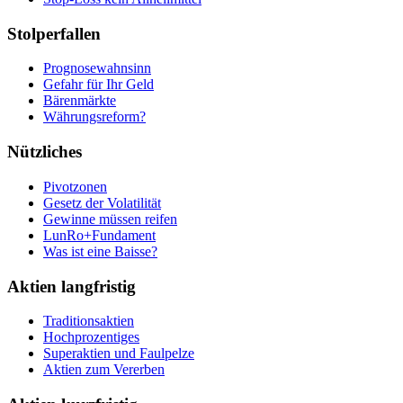
Stolperfallen
Prognosewahnsinn
Gefahr für Ihr Geld
Bärenmärkte
Währungsreform?
Nützliches
Pivotzonen
Gesetz der Volatilität
Gewinne müssen reifen
LunRo+Fundament
Was ist eine Baisse?
Aktien langfristig
Traditionsaktien
Hochprozentiges
Superaktien und Faulpelze
Aktien zum Vererben