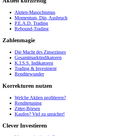
Aktien kurzfristig
Aktien-Masochismus
Momentum, Dip, Ausbruch
P.E.A.D. Trading
Rebound-Trading
Zahlenmagie
Die Macht des Zinsezinses
Gesamtmarktindikatoren
K.I.S.S. Indikatoren
Trading & Investment
Renditewunder
Korrekturen nutzen
Welche Aktien profitieren?
Renditetuning
Zitter-Börsen
Kaufen? Viel zu unsicher!
Clever Investieren