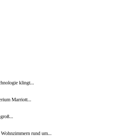
nologie klingt...
ium Marriott...
groß...
n Wohnzimmern rund um...