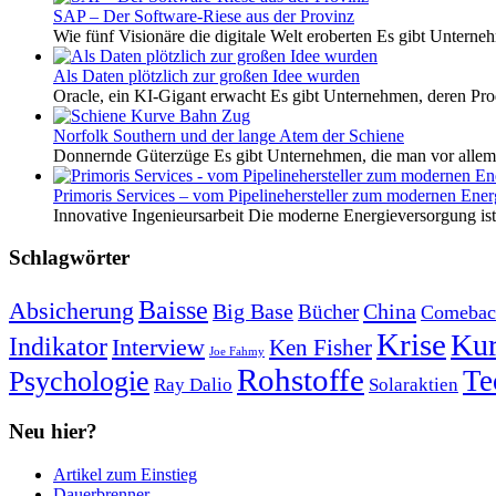
SAP – Der Software-Riese aus der Provinz
Wie fünf Visionäre die digitale Welt eroberten Es gibt Unterneh
Als Daten plötzlich zur großen Idee wurden
Oracle, ein KI-Gigant erwacht Es gibt Unternehmen, deren Pro
Norfolk Southern und der lange Atem der Schiene
Donnernde Güterzüge Es gibt Unternehmen, die man vor allem 
Primoris Services – vom Pipelinehersteller zum modernen Energ
Innovative Ingenieursarbeit Die moderne Energieversorgung ist e
Schlagwörter
Baisse
Absicherung
Big Base
China
Bücher
Comebac
Krise
Kur
Indikator
Interview
Ken Fisher
Joe Fahmy
Rohstoffe
Psychologie
Te
Ray Dalio
Solaraktien
Neu hier?
Artikel zum Einstieg
Dauerbrenner