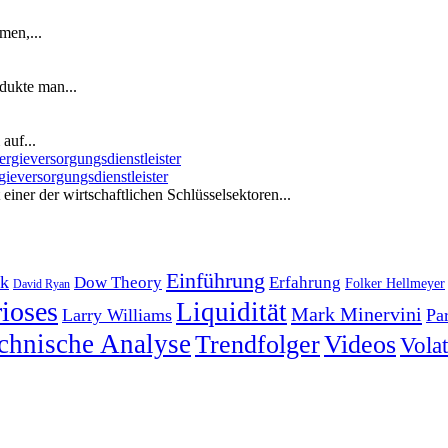
men,...
dukte man...
auf...
ieversorgungsdienstleister
iner der wirtschaftlichen Schlüsselsektoren...
Einführung
k
Dow Theory
Erfahrung
Folker Hellmeyer
David Ryan
ioses
Liquidität
Mark Minervini
Larry Williams
Pa
chnische Analyse
Trendfolger
Videos
Volati