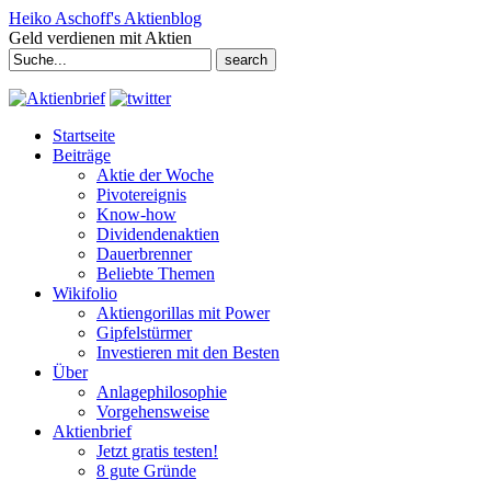
Heiko Aschoff's Aktienblog
Geld verdienen mit Aktien
Search
for:
Startseite
Beiträge
Aktie der Woche
Pivotereignis
Know-how
Dividendenaktien
Dauerbrenner
Beliebte Themen
Wikifolio
Aktiengorillas mit Power
Gipfelstürmer
Investieren mit den Besten
Über
Anlagephilosophie
Vorgehensweise
Aktienbrief
Jetzt gratis testen!
8 gute Gründe