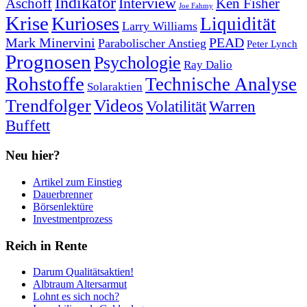
Indikator
Interview
Ken Fisher
Aschoff
Joe Fahmy
Krise
Kurioses
Liquidität
Larry Williams
Mark Minervini
PEAD
Parabolischer Anstieg
Peter Lynch
Prognosen
Psychologie
Ray Dalio
Rohstoffe
Technische Analyse
Solaraktien
Trendfolger
Videos
Volatilität
Warren
Buffett
Neu hier?
Artikel zum Einstieg
Dauerbrenner
Börsenlektüre
Investmentprozess
Reich in Rente
Darum Qualitätsaktien!
Albtraum Altersarmut
Lohnt es sich noch?