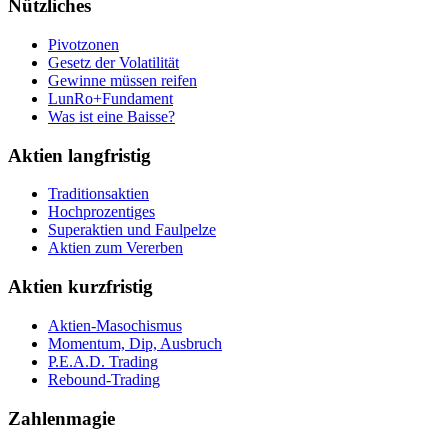
Nützliches
Pivotzonen
Gesetz der Volatilität
Gewinne müssen reifen
LunRo+Fundament
Was ist eine Baisse?
Aktien langfristig
Traditionsaktien
Hochprozentiges
Superaktien und Faulpelze
Aktien zum Vererben
Aktien kurzfristig
Aktien-Masochismus
Momentum, Dip, Ausbruch
P.E.A.D. Trading
Rebound-Trading
Zahlenmagie