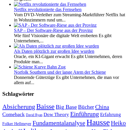
Netflix revolutionierte das Fernsehen
Vom DVD-Verleiher zum Streaming-Marktführer Netflix hat
in Wohnzimmern rund um...
SAP – Der Software-Riese aus der Provinz
Wie fünf Visionäre die digitale Welt eroberten Es gibt
Unternehmen,...
Als Daten plötzlich zur großen Idee wurden
Oracle, ein KI-Gigant erwacht Es gibt Unternehmen, deren
Produkte man...
Norfolk Southern und der lange Atem der Schiene
Donnernde Güterzüge Es gibt Unternehmen, die man vor
allem auf...
Schlagwörter
Baisse
Absicherung
Big Base
China
Bücher
Einführung
Comeback
Dow Theory
Erfahrung
David Ryan
Hausse
Fundamentalanalyse
Heiko
Folker Hellmeyer