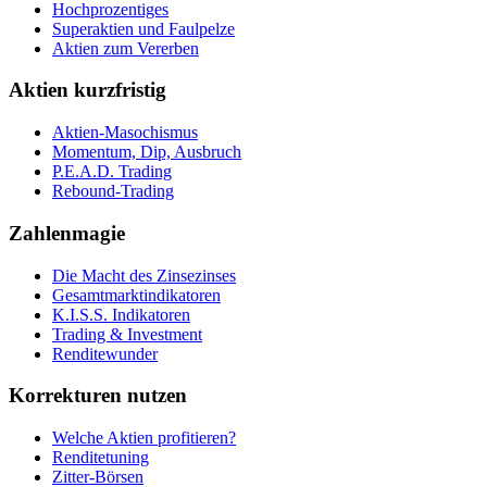
Hochprozentiges
Superaktien und Faulpelze
Aktien zum Vererben
Aktien kurzfristig
Aktien-Masochismus
Momentum, Dip, Ausbruch
P.E.A.D. Trading
Rebound-Trading
Zahlenmagie
Die Macht des Zinsezinses
Gesamtmarktindikatoren
K.I.S.S. Indikatoren
Trading & Investment
Renditewunder
Korrekturen nutzen
Welche Aktien profitieren?
Renditetuning
Zitter-Börsen