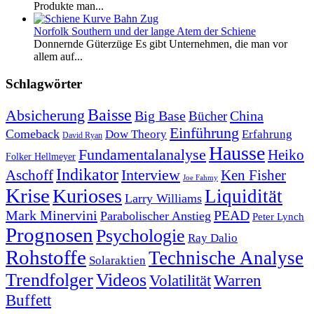
Produkte man...
Norfolk Southern und der lange Atem der Schiene
Donnernde Güterzüge Es gibt Unternehmen, die man vor
allem auf...
Schlagwörter
Baisse
Absicherung
Big Base
China
Bücher
Einführung
Comeback
Dow Theory
Erfahrung
David Ryan
Hausse
Fundamentalanalyse
Heiko
Folker Hellmeyer
Indikator
Interview
Ken Fisher
Aschoff
Joe Fahmy
Krise
Kurioses
Liquidität
Larry Williams
Mark Minervini
PEAD
Parabolischer Anstieg
Peter Lynch
Prognosen
Psychologie
Ray Dalio
Rohstoffe
Technische Analyse
Solaraktien
Trendfolger
Videos
Volatilität
Warren
Buffett