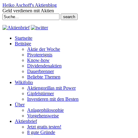
Heiko Aschoff's Aktienblog
Geld verdienen mit Aktien
Search
for:
Startseite
Beiträge
Aktie der Woche
Pivotereignis
Know-how
Dividendenaktien
Dauerbrenner
Beliebte Themen
Wikifolio
Aktiengorillas mit Power
Gipfelstürmer
Investieren mit den Besten
Über
Anlagephilosophie
Vorgehensweise
Aktienbrief
Jetzt gratis testen!
8 gute Gründe