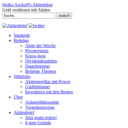
Heiko Aschoff's Aktienblog
Geld verdienen mit Aktien
Search
for:
Startseite
Beiträge
Aktie der Woche
Pivotereignis
Know-how
Dividendenaktien
Dauerbrenner
Beliebte Themen
Wikifolio
Aktiengorillas mit Power
Gipfelstürmer
Investieren mit den Besten
Über
Anlagephilosophie
Vorgehensweise
Aktienbrief
Jetzt gratis testen!
8 gute Gründe