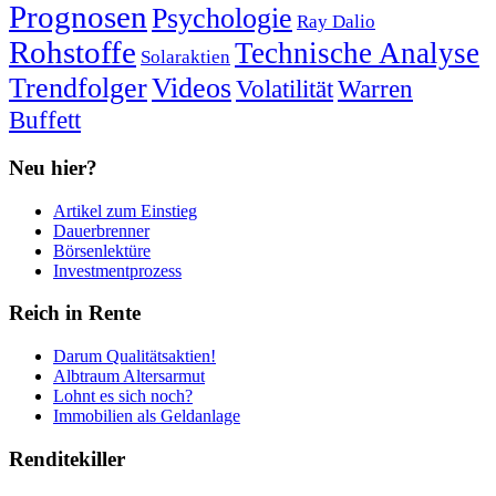
Prognosen
Psychologie
Ray Dalio
Rohstoffe
Technische Analyse
Solaraktien
Trendfolger
Videos
Volatilität
Warren
Buffett
Neu hier?
Artikel zum Einstieg
Dauerbrenner
Börsenlektüre
Investmentprozess
Reich in Rente
Darum Qualitätsaktien!
Albtraum Altersarmut
Lohnt es sich noch?
Immobilien als Geldanlage
Renditekiller