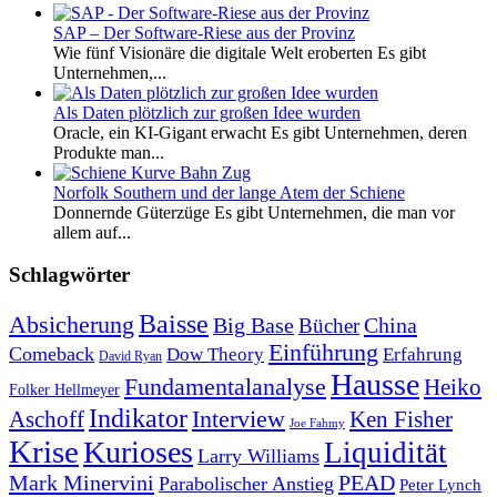
SAP – Der Software-Riese aus der Provinz
Wie fünf Visionäre die digitale Welt eroberten Es gibt
Unternehmen,...
Als Daten plötzlich zur großen Idee wurden
Oracle, ein KI-Gigant erwacht Es gibt Unternehmen, deren
Produkte man...
Norfolk Southern und der lange Atem der Schiene
Donnernde Güterzüge Es gibt Unternehmen, die man vor
allem auf...
Schlagwörter
Baisse
Absicherung
Big Base
China
Bücher
Einführung
Comeback
Dow Theory
Erfahrung
David Ryan
Hausse
Fundamentalanalyse
Heiko
Folker Hellmeyer
Indikator
Interview
Ken Fisher
Aschoff
Joe Fahmy
Krise
Kurioses
Liquidität
Larry Williams
Mark Minervini
PEAD
Parabolischer Anstieg
Peter Lynch