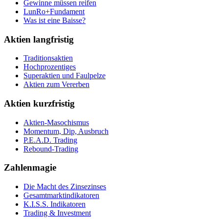
Gewinne müssen reifen
LunRo+Fundament
Was ist eine Baisse?
Aktien langfristig
Traditionsaktien
Hochprozentiges
Superaktien und Faulpelze
Aktien zum Vererben
Aktien kurzfristig
Aktien-Masochismus
Momentum, Dip, Ausbruch
P.E.A.D. Trading
Rebound-Trading
Zahlenmagie
Die Macht des Zinsezinses
Gesamtmarktindikatoren
K.I.S.S. Indikatoren
Trading & Investment