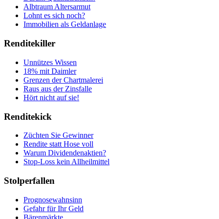
Albtraum Altersarmut
Lohnt es sich noch?
Immobilien als Geldanlage
Renditekiller
Unnützes Wissen
18% mit Daimler
Grenzen der Chartmalerei
Raus aus der Zinsfalle
Hört nicht auf sie!
Renditekick
Züchten Sie Gewinner
Rendite statt Hose voll
Warum Dividendenaktien?
Stop-Loss kein Allheilmittel
Stolperfallen
Prognosewahnsinn
Gefahr für Ihr Geld
Bärenmärkte