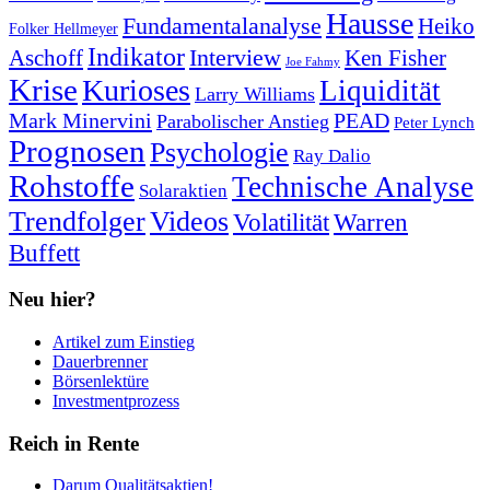
Hausse
Fundamentalanalyse
Heiko
Folker Hellmeyer
Indikator
Interview
Ken Fisher
Aschoff
Joe Fahmy
Krise
Kurioses
Liquidität
Larry Williams
Mark Minervini
PEAD
Parabolischer Anstieg
Peter Lynch
Prognosen
Psychologie
Ray Dalio
Rohstoffe
Technische Analyse
Solaraktien
Trendfolger
Videos
Volatilität
Warren
Buffett
Neu hier?
Artikel zum Einstieg
Dauerbrenner
Börsenlektüre
Investmentprozess
Reich in Rente
Darum Qualitätsaktien!