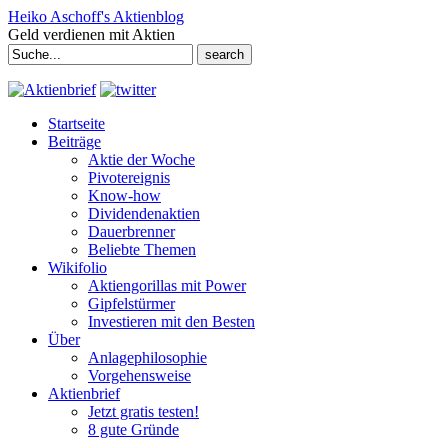
Heiko Aschoff's Aktienblog
Geld verdienen mit Aktien
Search
for:
Startseite
Beiträge
Aktie der Woche
Pivotereignis
Know-how
Dividendenaktien
Dauerbrenner
Beliebte Themen
Wikifolio
Aktiengorillas mit Power
Gipfelstürmer
Investieren mit den Besten
Über
Anlagephilosophie
Vorgehensweise
Aktienbrief
Jetzt gratis testen!
8 gute Gründe