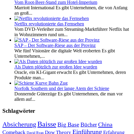
Vom Root-Beer-Stand zum Hotel-Imperium
Marriott International Es gibt Unternehmen, die von Anfang
an groß...
Netflix revolutionierte das Fernsehen
Vom DVD-Verleiher zum Streaming-Marktführer Netflix hat
in Wohnzimmern rund um...
SAP – Der Software-Riese aus der Provinz
Wie fünf Visionäre die digitale Welt eroberten Es gibt
Unternehmen,...
Als Daten plötzlich zur großen Idee wurden
Oracle, ein KI-Gigant erwacht Es gibt Unternehmen, deren
Produkte man...
Norfolk Southern und der lange Atem der Schiene
Donnernde Güterzüge Es gibt Unternehmen, die man vor
allem auf...
Schlagwörter
Baisse
Absicherung
Big Base
China
Bücher
Einführung
Comeback
Dow Theory
Erfahrung
David Ryan