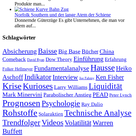
Produkte man...
Norfolk Southern und der lange Atem der Schiene
Donnernde Güterzüge Es gibt Unternehmen, die man vor
allem auf...
Schlagwörter
Baisse
Absicherung
Big Base
China
Bücher
Einführung
Comeback
Dow Theory
Erfahrung
David Ryan
Hausse
Fundamentalanalyse
Heiko
Folker Hellmeyer
Indikator
Interview
Ken Fisher
Aschoff
Joe Fahmy
Krise
Kurioses
Liquidität
Larry Williams
Mark Minervini
PEAD
Parabolischer Anstieg
Peter Lynch
Prognosen
Psychologie
Ray Dalio
Rohstoffe
Technische Analyse
Solaraktien
Trendfolger
Videos
Volatilität
Warren
Buffett