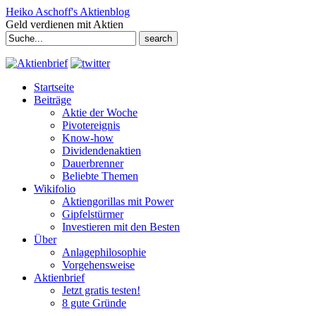
Heiko Aschoff's Aktienblog
Geld verdienen mit Aktien
Search
for:
Startseite
Beiträge
Aktie der Woche
Pivotereignis
Know-how
Dividendenaktien
Dauerbrenner
Beliebte Themen
Wikifolio
Aktiengorillas mit Power
Gipfelstürmer
Investieren mit den Besten
Über
Anlagephilosophie
Vorgehensweise
Aktienbrief
Jetzt gratis testen!
8 gute Gründe