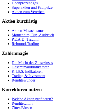
Hochprozentiges
Superaktien und Faulpelze
Aktien zum Vererben
Aktien kurzfristig
Aktien-Masochismus
Momentum, Dip, Ausbruch
P.E.A.D. Trading
Rebound-Trading
Zahlenmagie
Die Macht des Zinsezinses
Gesamtmarktindikatoren
K.I.S.S. Indikatoren
Trading & Investment
Renditewunder
Korrekturen nutzen
Welche Aktien profitieren?
Renditetuning
Zitter-Börsen