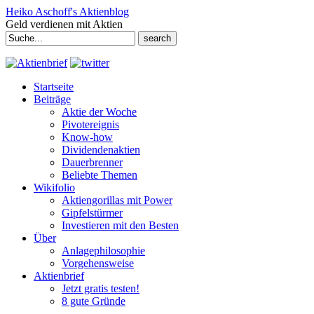
Heiko Aschoff's Aktienblog
Geld verdienen mit Aktien
Search
for:
Startseite
Beiträge
Aktie der Woche
Pivotereignis
Know-how
Dividendenaktien
Dauerbrenner
Beliebte Themen
Wikifolio
Aktiengorillas mit Power
Gipfelstürmer
Investieren mit den Besten
Über
Anlagephilosophie
Vorgehensweise
Aktienbrief
Jetzt gratis testen!
8 gute Gründe