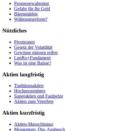
Prognosewahnsinn
Gefahr für Ihr Geld
Bärenmärkte
Währungsreform?
Nützliches
Pivotzonen
Gesetz der Volatilität
Gewinne müssen reifen
LunRo+Fundament
Was ist eine Baisse?
Aktien langfristig
Traditionsaktien
Hochprozentiges
Superaktien und Faulpelze
Aktien zum Vererben
Aktien kurzfristig
Aktien-Masochismus
Momentum, Dip, Ausbruch