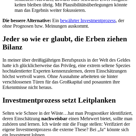
keiten bleiben übrig. Mit Plausibilitätsüberlegungen könnte
man das Ergebnis weiter fokussieren.
Die bessere Alternative:
Ein
bewährter Investment­­prozess
, der
ohne Prognosen bzw. Meinungen auskommt.
Jeder so wie er glaubt, die Erben ziehen
Bilanz
In meiner über dreißigjährigen Berufspraxis in der Welt des Geldes
hatte ich glücklicherweise das Privileg, eine extrem seltene Spezies
hochtalentierter Experten kennenzulernen, deren Einschätzungen
höchst wertvoll waren. Ohne Ausnahme arbeiteten sie hinter
verschlos­senen Türen für das Großkapital und posaunten ihre
Erkenntnisse nicht heraus.
Investmentprozess setzt Leitplanken
Selten wie Schnee in der Wüste…hat man Prognostiker identifiziert,
deren Einschätzung
nachweisbar
einen Mehrwert bietet, sollte man
zuhören und lernen. Ich würde mir die Frage stellen: Verifiziert der
eigene Investmentprozess die externe These? Bei „Ja“ könnte sich
ein Investment lohnen.