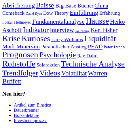
Baisse
Absicherung
Big Base
China
Bücher
Einführung
Comeback
Dow Theory
Erfahrung
David Ryan
Hausse
Fundamentalanalyse
Heiko
Folker Hellmeyer
Indikator
Interview
Ken Fisher
Aschoff
Joe Fahmy
Krise
Kurioses
Liquidität
Larry Williams
Mark Minervini
PEAD
Parabolischer Anstieg
Peter Lynch
Prognosen
Psychologie
Ray Dalio
Rohstoffe
Technische Analyse
Solaraktien
Trendfolger
Videos
Volatilität
Warren
Buffett
Neu hier?
Artikel zum Einstieg
Dauerbrenner
Börsenlektüre
Investmentprozess