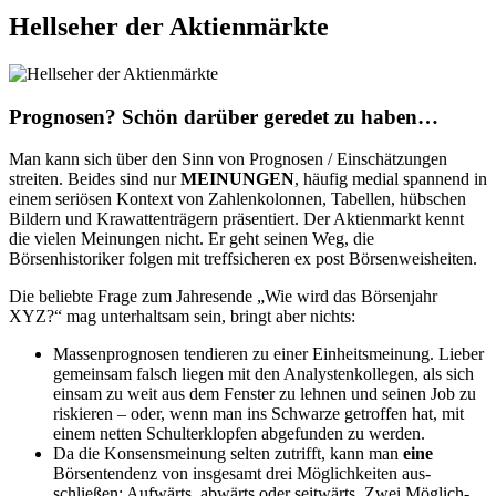
Hellseher der Aktienmärkte
Prognosen? Schön darüber geredet zu haben…
Man kann sich über den Sinn von Prognosen / Einschätzungen
streiten. Beides sind nur
MEINUNGEN
, häufig medial spannend in
einem seriösen Kontext von Zahlenkolonnen, Tabellen, hübschen
Bildern und Krawattenträgern präsentiert. Der Aktienmarkt kennt
die vielen Meinungen nicht. Er geht seinen Weg, die
Börsenhistoriker folgen mit treffsicheren ex post Börsenweisheiten.
Die beliebte Frage zum Jahresende „Wie wird das Börsenjahr
XYZ?“ mag unterhaltsam sein, bringt aber nichts:
Massenprognosen tendieren zu einer Einheitsmeinung. Lieber
gemeinsam falsch liegen mit den Analystenkollegen, als sich
einsam zu weit aus dem Fenster zu lehnen und seinen Job zu
riskieren – oder, wenn man ins Schwarze getroffen hat, mit
einem netten Schulterklopfen abgefunden zu werden.
Da die Konsens­meinung selten zutrifft, kann man
eine
Börsentendenz von insgesamt drei Möglichkeiten aus­
schließen: Aufwärts, abwärts oder seitwärts. Zwei Möglich­