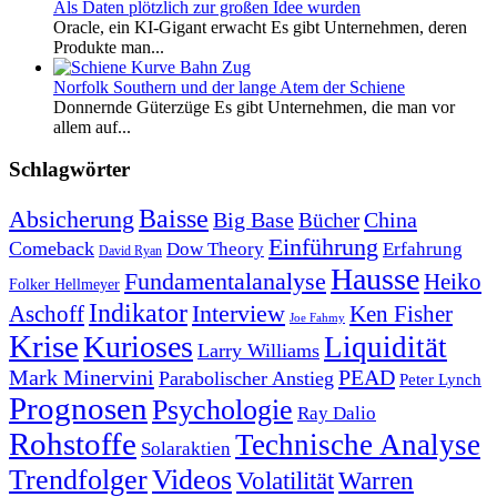
Als Daten plötzlich zur großen Idee wurden
Oracle, ein KI-Gigant erwacht Es gibt Unternehmen, deren
Produkte man...
Norfolk Southern und der lange Atem der Schiene
Donnernde Güterzüge Es gibt Unternehmen, die man vor
allem auf...
Schlagwörter
Baisse
Absicherung
Big Base
China
Bücher
Einführung
Comeback
Dow Theory
Erfahrung
David Ryan
Hausse
Fundamentalanalyse
Heiko
Folker Hellmeyer
Indikator
Interview
Ken Fisher
Aschoff
Joe Fahmy
Krise
Kurioses
Liquidität
Larry Williams
Mark Minervini
PEAD
Parabolischer Anstieg
Peter Lynch
Prognosen
Psychologie
Ray Dalio
Rohstoffe
Technische Analyse
Solaraktien
Trendfolger
Videos
Volatilität
Warren