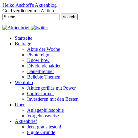
Heiko Aschoff's Aktienblog
Geld verdienen mit Aktien
Search
for:
Startseite
Beiträge
Aktie der Woche
Pivotereignis
Know-how
Dividendenaktien
Dauerbrenner
Beliebte Themen
Wikifolio
Aktiengorillas mit Power
Gipfelstürmer
Investieren mit den Besten
Über
Anlagephilosophie
Vorgehensweise
Aktienbrief
Jetzt gratis testen!
8 gute Gründe