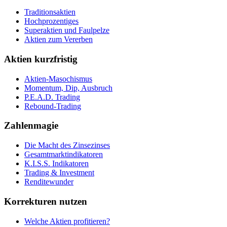
Traditionsaktien
Hochprozentiges
Superaktien und Faulpelze
Aktien zum Vererben
Aktien kurzfristig
Aktien-Masochismus
Momentum, Dip, Ausbruch
P.E.A.D. Trading
Rebound-Trading
Zahlenmagie
Die Macht des Zinsezinses
Gesamtmarktindikatoren
K.I.S.S. Indikatoren
Trading & Investment
Renditewunder
Korrekturen nutzen
Welche Aktien profitieren?