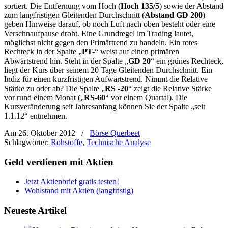
sortiert. Die Entfernung vom Hoch (
Hoch 135/5
) sowie der Abstand
zum langfristigen Gleitenden Durchschnitt (
Abstand GD 200
)
geben Hinweise darauf, ob noch Luft nach oben besteht oder eine
Verschnaufpause droht. Eine Grundregel im Trading lautet,
möglichst nicht gegen den Primärtrend zu handeln. Ein rotes
Rechteck in der Spalte „
PT-
“ weist auf einen primären
Abwärtstrend hin. Steht in der Spalte „
GD 20
“ ein grünes Rechteck,
liegt der Kurs über seinem 20 Tage Gleitenden Durchschnitt. Ein
Indiz für einen kurzfristigen Aufwärtstrend. Nimmt die Relative
Stärke zu oder ab? Die Spalte „
RS -20
“ zeigt die Relative Stärke
vor rund einem Monat („
RS-60
“ vor einem Quartal). Die
Kursveränderung seit Jahresanfang können Sie der Spalte „seit
1.1.12“ entnehmen.
Am 26. Oktober 2012
/
Börse Querbeet
Schlagwörter:
Rohstoffe
,
Technische Analyse
Geld verdienen mit Aktien
Jetzt Aktienbrief gratis testen!
Wohlstand mit Aktien (langfristig)
Neueste Artikel