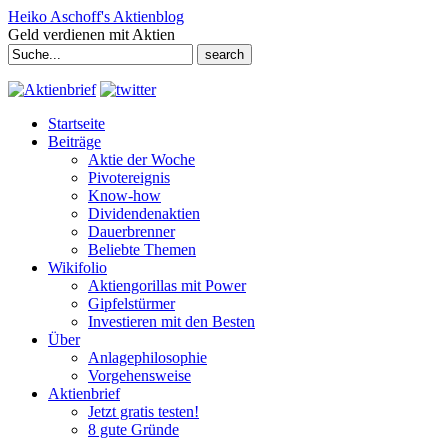
Heiko Aschoff's Aktienblog
Geld verdienen mit Aktien
Search
for:
Startseite
Beiträge
Aktie der Woche
Pivotereignis
Know-how
Dividendenaktien
Dauerbrenner
Beliebte Themen
Wikifolio
Aktiengorillas mit Power
Gipfelstürmer
Investieren mit den Besten
Über
Anlagephilosophie
Vorgehensweise
Aktienbrief
Jetzt gratis testen!
8 gute Gründe