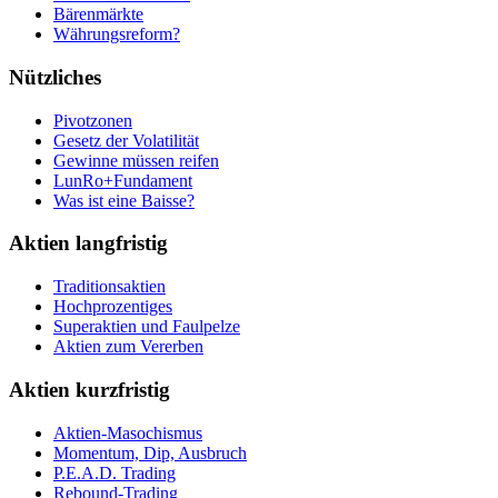
Bärenmärkte
Währungsreform?
Nützliches
Pivotzonen
Gesetz der Volatilität
Gewinne müssen reifen
LunRo+Fundament
Was ist eine Baisse?
Aktien langfristig
Traditionsaktien
Hochprozentiges
Superaktien und Faulpelze
Aktien zum Vererben
Aktien kurzfristig
Aktien-Masochismus
Momentum, Dip, Ausbruch
P.E.A.D. Trading
Rebound-Trading