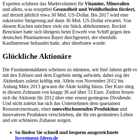
Experten schätzen das Marktvolumen für
Vitamine, Mineralien
und allem, was rezeptfrei
Gesundheit und Wohlbefinden fördert,
auf derzeit jährlich etwa 30 Mrd. US-Dollar. Bis 2017 wird eine
sukzessive Steigerung auf dann 36 Mrd. US-Dollar erwartet. Von
diesem Kuchen möchten viele ein Stück abbekommen. Reckitt
Benckiser hatte sich übrigens beim Erwerb von Schiff gegen den
deutschen Pharmariesen Bayer durchgesetzt, der ebenfalls
Kaufinteresse bekundet hatte, aber überboten wurde.
Glückliche Aktionäre
Die Fundamentaldaten scheinen zu stimmen, seit fünf Jahren geht es
mit den Erlösen und dem Ergebnis stetig aufwärts, dabei zog der
Aktienkurs zuletzt kräftig mit. Allein von November 2012 bis
Anfang März 2013 gewann die Aktie kräftig hinzu. Der Kurs stieg
in diesem Zeitraum von knapp 36 auf über 53 Euro. Zudem freuen
sich die Aktionär für 2012 über eine erneut gestiegene Dividende.
Und nicht zuletzt hat sich das Unternehmen dem sparsamen
Ressourceneinsatz, einer
umweltschonenden Produktion
und
innovativen Produkten verschrieben, die für ein gesünderes Leben
und ein schöneres Zuhause sorgen.
So finden Sie schnell und bequem ausgezeichnete
Investment-Ideen.de