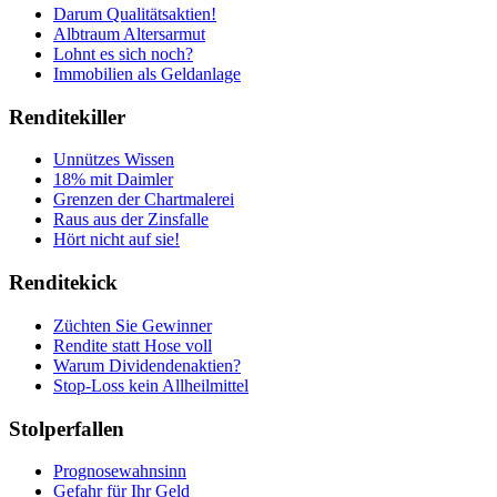
Darum Qualitätsaktien!
Albtraum Altersarmut
Lohnt es sich noch?
Immobilien als Geldanlage
Renditekiller
Unnützes Wissen
18% mit Daimler
Grenzen der Chartmalerei
Raus aus der Zinsfalle
Hört nicht auf sie!
Renditekick
Züchten Sie Gewinner
Rendite statt Hose voll
Warum Dividendenaktien?
Stop-Loss kein Allheilmittel
Stolperfallen
Prognosewahnsinn
Gefahr für Ihr Geld