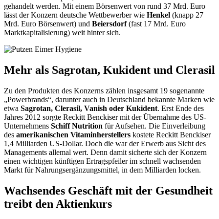
gehandelt werden. Mit einem Börsenwert von rund 37 Mrd. Euro
lässt der Konzern deutsche Wettbewerber wie
Henkel
(knapp 27
Mrd. Euro Börsenwert) und
Beiersdorf
(fast 17 Mrd. Euro
Marktkapitalisierung) weit hinter sich.
Mehr als Sagrotan, Kukident und Clerasil
Zu den Produkten des Konzerns zählen insgesamt 19 sogenannte
„Powerbrands“, darunter auch in Deutschland bekannte Marken wie
etwa
Sagrotan, Clerasil, Vanish oder Kukident
. Erst Ende des
Jahres 2012 sorgte Reckitt Benckiser mit der Übernahme des US-
Unternehmens
Schiff Nutrition
für Aufsehen. Die Einverleibung
des
amerikanischen Vitaminherstellers
kostete Reckitt Benckiser
1,4 Milliarden US-Dollar. Doch die war der Erwerb aus Sicht des
Managements allemal wert. Denn damit sicherte sich der Konzern
einen wichtigen künftigen Ertragspfeiler im schnell wachsenden
Markt für Nahrungsergänzungsmittel, in dem Milliarden locken.
Wachsendes Geschäft mit der Gesundheit
treibt den Aktienkurs