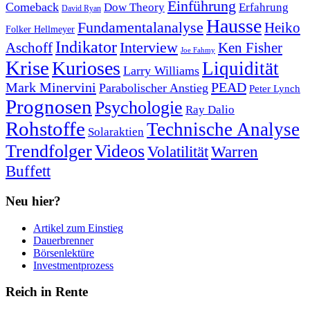
Einführung
Comeback
Dow Theory
Erfahrung
David Ryan
Hausse
Fundamentalanalyse
Heiko
Folker Hellmeyer
Indikator
Interview
Ken Fisher
Aschoff
Joe Fahmy
Krise
Kurioses
Liquidität
Larry Williams
Mark Minervini
PEAD
Parabolischer Anstieg
Peter Lynch
Prognosen
Psychologie
Ray Dalio
Rohstoffe
Technische Analyse
Solaraktien
Trendfolger
Videos
Volatilität
Warren
Buffett
Neu hier?
Artikel zum Einstieg
Dauerbrenner
Börsenlektüre
Investmentprozess
Reich in Rente