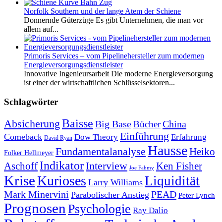
Norfolk Southern und der lange Atem der Schiene
Donnernde Güterzüge Es gibt Unternehmen, die man vor
allem auf...
Primoris Services – vom Pipelinehersteller zum modernen
Energieversorgungsdienstleister
Innovative Ingenieursarbeit Die moderne Energieversorgung
ist einer der wirtschaftlichen Schlüsselsektoren...
Schlagwörter
Baisse
Absicherung
Big Base
China
Bücher
Einführung
Comeback
Dow Theory
Erfahrung
David Ryan
Hausse
Fundamentalanalyse
Heiko
Folker Hellmeyer
Indikator
Interview
Ken Fisher
Aschoff
Joe Fahmy
Krise
Kurioses
Liquidität
Larry Williams
Mark Minervini
PEAD
Parabolischer Anstieg
Peter Lynch
Prognosen
Psychologie
Ray Dalio