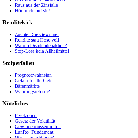
Raus aus der Zinsfalle
Hört nicht auf sie!
Renditekick
Züchten Sie Gewinner
Rendite statt Hose voll
Warum Dividendenaktien?
Stop-Loss kein Allheilmittel
Stolperfallen
Prognosewahnsinn
Gefahr für Ihr Geld
Bärenmärkte
Währungsreform?
Nützliches
Pivotzonen
Gesetz der Volatilität
Gewinne müssen reifen
LunRo+Fundament
Was ist eine Baisse?