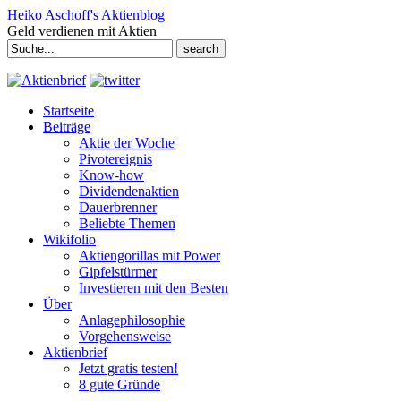
Heiko Aschoff's Aktienblog
Geld verdienen mit Aktien
Search
for:
Startseite
Beiträge
Aktie der Woche
Pivotereignis
Know-how
Dividendenaktien
Dauerbrenner
Beliebte Themen
Wikifolio
Aktiengorillas mit Power
Gipfelstürmer
Investieren mit den Besten
Über
Anlagephilosophie
Vorgehensweise
Aktienbrief
Jetzt gratis testen!
8 gute Gründe