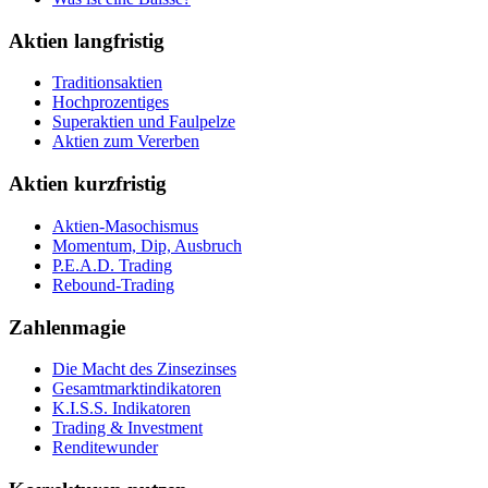
Aktien langfristig
Traditionsaktien
Hochprozentiges
Superaktien und Faulpelze
Aktien zum Vererben
Aktien kurzfristig
Aktien-Masochismus
Momentum, Dip, Ausbruch
P.E.A.D. Trading
Rebound-Trading
Zahlenmagie
Die Macht des Zinsezinses
Gesamtmarktindikatoren
K.I.S.S. Indikatoren
Trading & Investment
Renditewunder