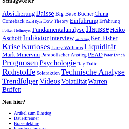
Schlagwörter
Baisse
Absicherung
Big Base
China
Bücher
Einführung
Comeback
Dow Theory
Erfahrung
David Ryan
Hausse
Fundamentalanalyse
Heiko
Folker Hellmeyer
Indikator
Interview
Ken Fisher
Aschoff
Joe Fahmy
Krise
Kurioses
Liquidität
Larry Williams
Mark Minervini
PEAD
Parabolischer Anstieg
Peter Lynch
Prognosen
Psychologie
Ray Dalio
Rohstoffe
Technische Analyse
Solaraktien
Trendfolger
Videos
Volatilität
Warren
Buffett
Neu hier?
Artikel zum Einstieg
Dauerbrenner
Börsenlektüre
Investmentprozess