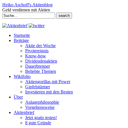
Heiko Aschoff's Aktienblog
Geld verdienen mit Aktien
Search
for:
Startseite
Beiträge
Aktie der Woche
Pivotereignis
Know-how
Dividendenaktien
Dauerbrenner
Beliebte Themen
Wikifolio
Aktiengorillas mit Power
Gipfelstürmer
Investieren mit den Besten
Über
Anlagephilosophie
Vorgehensweise
Aktienbrief
Jetzt gratis testen!
8 gute Gründe