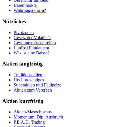
Gefahr für Ihr Geld
Bärenmärkte
Währungsreform?
Nützliches
Pivotzonen
Gesetz der Volatilität
Gewinne müssen reifen
LunRo+Fundament
Was ist eine Baisse?
Aktien langfristig
Traditionsaktien
Hochprozentiges
Superaktien und Faulpelze
Aktien zum Vererben
Aktien kurzfristig
Aktien-Masochismus
Momentum, Dip, Ausbruch
P.E.A.D. Trading