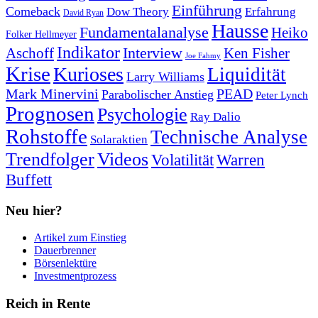
Einführung
Comeback
Dow Theory
Erfahrung
David Ryan
Hausse
Fundamentalanalyse
Heiko
Folker Hellmeyer
Indikator
Interview
Ken Fisher
Aschoff
Joe Fahmy
Krise
Kurioses
Liquidität
Larry Williams
Mark Minervini
PEAD
Parabolischer Anstieg
Peter Lynch
Prognosen
Psychologie
Ray Dalio
Rohstoffe
Technische Analyse
Solaraktien
Trendfolger
Videos
Volatilität
Warren
Buffett
Neu hier?
Artikel zum Einstieg
Dauerbrenner
Börsenlektüre
Investmentprozess
Reich in Rente