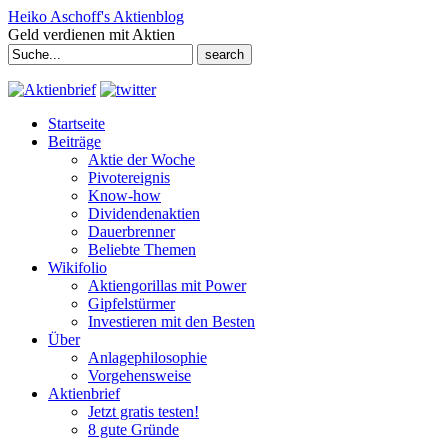
Heiko Aschoff's Aktienblog
Geld verdienen mit Aktien
Search
for:
Startseite
Beiträge
Aktie der Woche
Pivotereignis
Know-how
Dividendenaktien
Dauerbrenner
Beliebte Themen
Wikifolio
Aktiengorillas mit Power
Gipfelstürmer
Investieren mit den Besten
Über
Anlagephilosophie
Vorgehensweise
Aktienbrief
Jetzt gratis testen!
8 gute Gründe