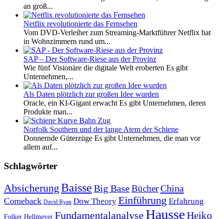
an groß...
Netflix revolutionierte das Fernsehen
Vom DVD-Verleiher zum Streaming-Marktführer Netflix hat
in Wohnzimmern rund um...
SAP – Der Software-Riese aus der Provinz
Wie fünf Visionäre die digitale Welt eroberten Es gibt
Unternehmen,...
Als Daten plötzlich zur großen Idee wurden
Oracle, ein KI-Gigant erwacht Es gibt Unternehmen, deren
Produkte man...
Norfolk Southern und der lange Atem der Schiene
Donnernde Güterzüge Es gibt Unternehmen, die man vor
allem auf...
Schlagwörter
Baisse
Absicherung
Big Base
China
Bücher
Einführung
Comeback
Dow Theory
Erfahrung
David Ryan
Hausse
Fundamentalanalyse
Heiko
Folker Hellmeyer