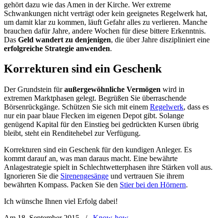
gehört dazu wie das Amen in der Kirche. Wer extreme
Schwankungen nicht verträgt oder kein geeignetes Regelwerk hat,
um damit klar zu kommen, läuft Gefahr alles zu verlieren. Manche
brauchen dafür Jahre, andere Wochen für diese bittere Erkenntnis.
Das
Geld wandert zu denjenigen
, die über Jahre diszipliniert eine
erfolgreiche Strategie anwenden
.
Korrekturen sind ein Geschenk
Der Grundstein für
außergewöhnliche Vermögen
wird in
extremen Marktphasen gelegt. Begrüßen Sie überraschende
Börsenrückgänge. Schützen Sie sich mit einem
Regelwerk
, dass es
nur ein paar blaue Flecken im eigenen Depot gibt. Solange
genügend Kapital für den Einstieg bei gedrückten Kursen übrig
bleibt, steht ein Renditehebel zur Verfügung.
Korrekturen sind ein Geschenk für den kundigen Anleger. Es
kommt darauf an, was man daraus macht. Eine bewährte
Anlagestrategie spielt in Schlechtwetterphasen ihre Stärken voll aus.
Ignorieren Sie die
Sirenengesänge
und vertrauen Sie ihrem
bewährten Kompass. Packen Sie den
Stier bei den Hörnern
.
Ich wünsche Ihnen viel Erfolg dabei!
Am 18. September 2015
/
Know-how