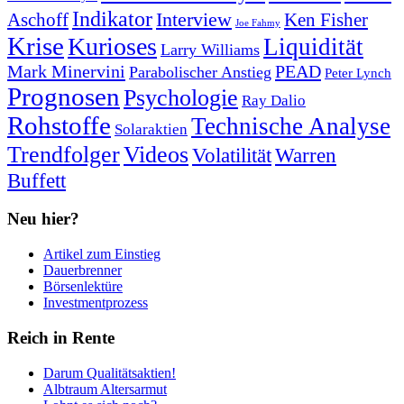
Indikator
Interview
Ken Fisher
Aschoff
Joe Fahmy
Krise
Kurioses
Liquidität
Larry Williams
Mark Minervini
PEAD
Parabolischer Anstieg
Peter Lynch
Prognosen
Psychologie
Ray Dalio
Rohstoffe
Technische Analyse
Solaraktien
Trendfolger
Videos
Volatilität
Warren
Buffett
Neu hier?
Artikel zum Einstieg
Dauerbrenner
Börsenlektüre
Investmentprozess
Reich in Rente
Darum Qualitätsaktien!
Albtraum Altersarmut