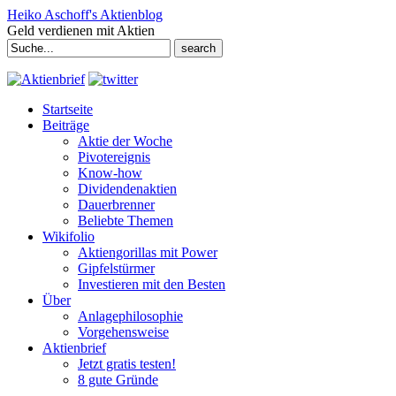
Heiko Aschoff's Aktienblog
Geld verdienen mit Aktien
Search
for:
Startseite
Beiträge
Aktie der Woche
Pivotereignis
Know-how
Dividendenaktien
Dauerbrenner
Beliebte Themen
Wikifolio
Aktiengorillas mit Power
Gipfelstürmer
Investieren mit den Besten
Über
Anlagephilosophie
Vorgehensweise
Aktienbrief
Jetzt gratis testen!
8 gute Gründe