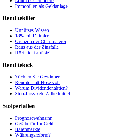
Lohnt es sich noch?
Immobilien als Geldanlage
Renditekiller
Unnützes Wissen
18% mit Daimler
Grenzen der Chartmalerei
Raus aus der Zinsfalle
Hört nicht auf sie!
Renditekick
Züchten Sie Gewinner
Rendite statt Hose voll
Warum Dividendenaktien?
Stop-Loss kein Allheilmittel
Stolperfallen
Prognosewahnsinn
Gefahr für Ihr Geld
Bärenmärkte
Währungsreform?