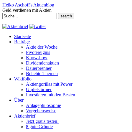
Heiko Aschoff's Aktienblog
Geld verdienen mit Aktien
Search
for:
Startseite
Beiträge
Aktie der Woche
Pivotereignis
Know-how
Dividendenaktien
Dauerbrenner
Beliebte Themen
Wikifolio
Aktiengorillas mit Power
Gipfelstürmer
Investieren mit den Besten
Über
Anlagephilosophie
Vorgehensweise
Aktienbrief
Jetzt gratis testen!
8 gute Gründe