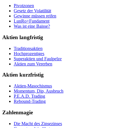
Pivotzonen
Gesetz der Volatilität
Gewinne müssen reifen
LunRo+Fundament
Was ist eine Baisse?
Aktien langfristig
Traditionsaktien
Hochprozentiges
Superaktien und Faulpelze
Aktien zum Vererben
Aktien kurzfristig
Aktien-Masochismus
Momentum, Dip, Ausbruch
P.E.A.D. Trading
Rebound-Trading
Zahlenmagie
Die Macht des Zinsezinses