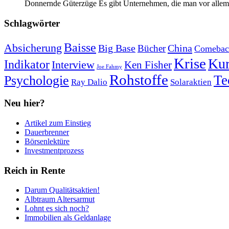
Donnernde Güterzüge Es gibt Unternehmen, die man vor allem 
Schlagwörter
Baisse
Absicherung
Big Base
China
Bücher
Comebac
Krise
Kur
Indikator
Interview
Ken Fisher
Joe Fahmy
Rohstoffe
Psychologie
Te
Ray Dalio
Solaraktien
Neu hier?
Artikel zum Einstieg
Dauerbrenner
Börsenlektüre
Investmentprozess
Reich in Rente
Darum Qualitätsaktien!
Albtraum Altersarmut
Lohnt es sich noch?
Immobilien als Geldanlage