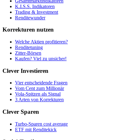
Gesamtmarktindikatoren
K.I.S.S. Indikatoren
Trading & Investment
Renditewunder
Korrekturen nutzen
Welche Aktien profitieren?
Renditetuning
Zitter-Börsen
Kaufen? Viel zu unsicher!
Clever Investieren
Vier entscheidende Fragen
Vom Cent zum Millionär
Vola-Spitzen als Signal
3 Arten von Korrekturen
Clever Sparen
Turbo-Sparen cost average
ETF mit Renditekick