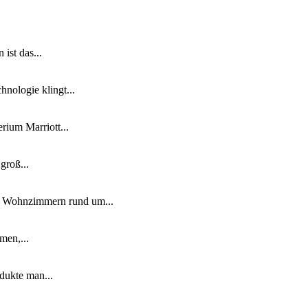
ist das...
nologie klingt...
ium Marriott...
groß...
n Wohnzimmern rund um...
men,...
dukte man...