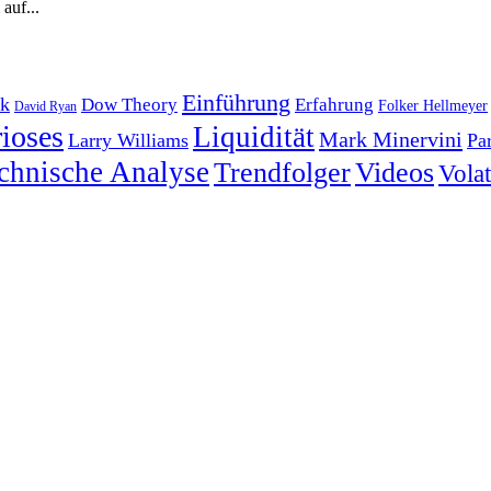
auf...
Einführung
k
Dow Theory
Erfahrung
Folker Hellmeyer
David Ryan
ioses
Liquidität
Mark Minervini
Larry Williams
Pa
chnische Analyse
Trendfolger
Videos
Volati