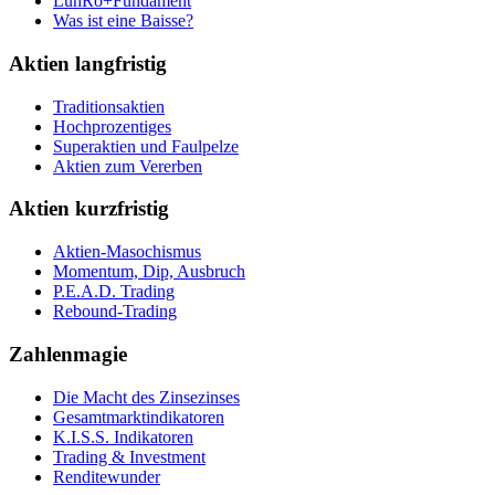
LunRo+Fundament
Was ist eine Baisse?
Aktien langfristig
Traditionsaktien
Hochprozentiges
Superaktien und Faulpelze
Aktien zum Vererben
Aktien kurzfristig
Aktien-Masochismus
Momentum, Dip, Ausbruch
P.E.A.D. Trading
Rebound-Trading
Zahlenmagie
Die Macht des Zinsezinses
Gesamtmarktindikatoren
K.I.S.S. Indikatoren
Trading & Investment
Renditewunder