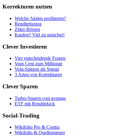
Korrekturen nutzen
Welche Aktien profitieren?
Renditetuning
Zitter-Börsen
Kaufen? Viel zu unsicher!
Clever Investieren
Vier entscheidende Fragen
Vom Cent zum Millionär
Vola-Spitzen als Signal
3 Arten von Korrekturen
Clever Sparen
Turbo-Sparen cost average
ETF mit Renditekick
Social-Trading
Wikifolio Pro & Contra
Wikifolio & Quellensteuer