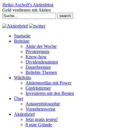
Heiko Aschoff's Aktienblog
Geld verdienen mit Aktien
Search
for:
Startseite
Beiträge
Aktie der Woche
Pivotereignis
Know-how
Dividendenaktien
Dauerbrenner
Beliebte Themen
Wikifolio
Aktiengorillas mit Power
Gipfelstürmer
Investieren mit den Besten
Über
Anlagephilosophie
Vorgehensweise
Aktienbrief
Jetzt gratis testen!
8 gute Gründe