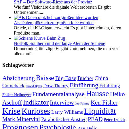
SAP – Der Software-Riese aus der Provinz
Wie fünf Visionäre die digitale Welt eroberten Es gibt
Unternehmen,...
Als Daten plötzlich zur großen Idee wurden
Oracle, ein KI-Gigant erwacht Es gibt Unternehmen, deren
Produkte man...
Norfolk Southern und der lange Atem der Schiene
Donnernde Güterzüge Es gibt Unternehmen, die man vor
allem auf...
Schlagwörter
Baisse
Absicherung
Big Base
China
Bücher
Einführung
Comeback
Dow Theory
Erfahrung
David Ryan
Hausse
Fundamentalanalyse
Heiko
Folker Hellmeyer
Indikator
Interview
Ken Fisher
Aschoff
Joe Fahmy
Krise
Kurioses
Liquidität
Larry Williams
Mark Minervini
PEAD
Parabolischer Anstieg
Peter Lynch
Prognosen
Psychologie
Ray Dalio