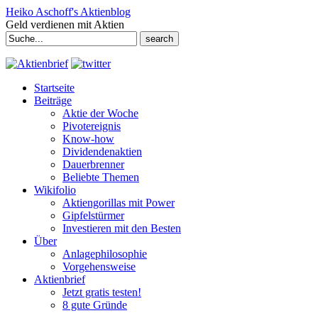
Heiko Aschoff's Aktienblog
Geld verdienen mit Aktien
Search
for:
Startseite
Beiträge
Aktie der Woche
Pivotereignis
Know-how
Dividendenaktien
Dauerbrenner
Beliebte Themen
Wikifolio
Aktiengorillas mit Power
Gipfelstürmer
Investieren mit den Besten
Über
Anlagephilosophie
Vorgehensweise
Aktienbrief
Jetzt gratis testen!
8 gute Gründe