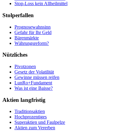
Stop-Loss kein Allheilmittel
Stolperfallen
Prognosewahnsinn
Gefahr für Ihr Geld
Bärenmärkte
Währungsreform?
Nützliches
Pivotzonen
Gesetz der Volatilität
Gewinne müssen reifen
LunRo+Fundament
Was ist eine Baisse?
Aktien langfristig
Traditionsaktien
Hochprozentiges
Superaktien und Faulpelze
Aktien zum Vererben