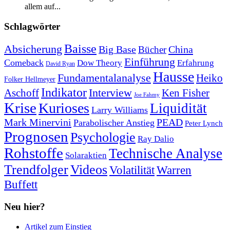
allem auf...
Schlagwörter
Baisse
Absicherung
Big Base
China
Bücher
Einführung
Comeback
Dow Theory
Erfahrung
David Ryan
Hausse
Fundamentalanalyse
Heiko
Folker Hellmeyer
Indikator
Interview
Ken Fisher
Aschoff
Joe Fahmy
Krise
Kurioses
Liquidität
Larry Williams
Mark Minervini
PEAD
Parabolischer Anstieg
Peter Lynch
Prognosen
Psychologie
Ray Dalio
Rohstoffe
Technische Analyse
Solaraktien
Trendfolger
Videos
Volatilität
Warren
Buffett
Neu hier?
Artikel zum Einstieg