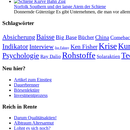
Norfolk Southern und der lange Atem der Schiene
Donnernde Güterzüge Es gibt Unternehmen, die man vor allem 
Schlagwörter
Baisse
Absicherung
Big Base
China
Bücher
Comebac
Krise
Kur
Indikator
Interview
Ken Fisher
Joe Fahmy
Rohstoffe
Psychologie
Te
Ray Dalio
Solaraktien
Neu hier?
Artikel zum Einstieg
Dauerbrenner
Börsenlektüre
Investmentprozess
Reich in Rente
Darum Qualitätsaktien!
Albtraum Altersarmut
Lohnt es sich noch?