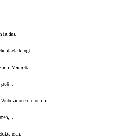
ist das...
nologie klingt...
ium Marriott...
groß...
n Wohnzimmern rund um...
men,...
dukte man...