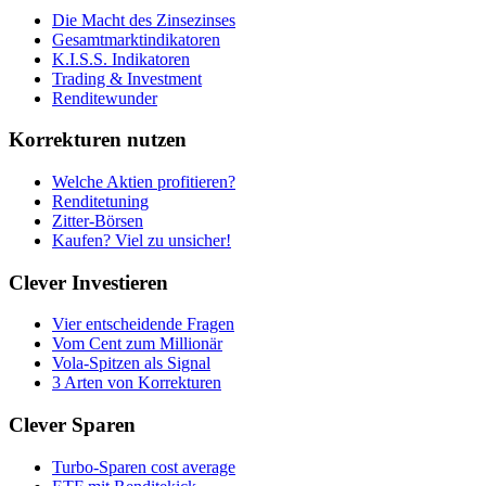
Die Macht des Zinsezinses
Gesamtmarktindikatoren
K.I.S.S. Indikatoren
Trading & Investment
Renditewunder
Korrekturen nutzen
Welche Aktien profitieren?
Renditetuning
Zitter-Börsen
Kaufen? Viel zu unsicher!
Clever Investieren
Vier entscheidende Fragen
Vom Cent zum Millionär
Vola-Spitzen als Signal
3 Arten von Korrekturen
Clever Sparen
Turbo-Sparen cost average