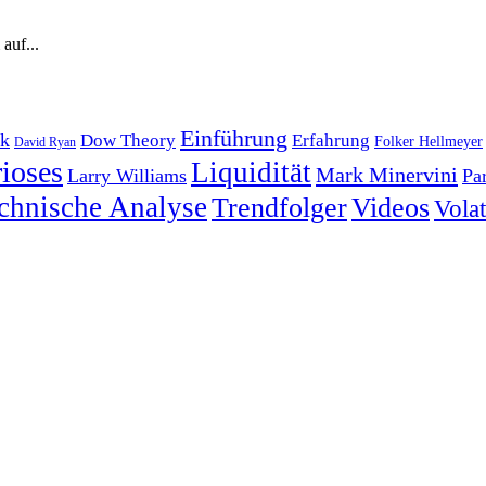
auf...
Einführung
k
Dow Theory
Erfahrung
Folker Hellmeyer
David Ryan
ioses
Liquidität
Mark Minervini
Larry Williams
Pa
chnische Analyse
Trendfolger
Videos
Volati