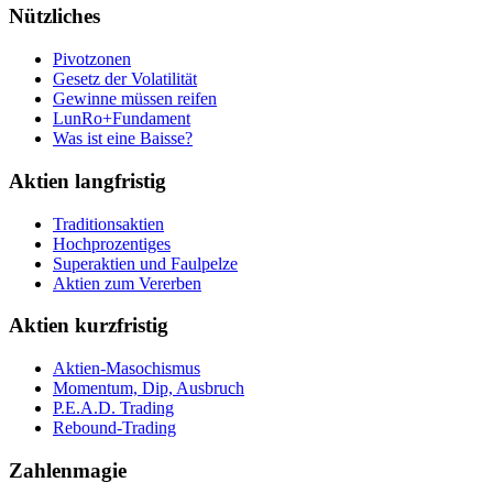
Nützliches
Pivotzonen
Gesetz der Volatilität
Gewinne müssen reifen
LunRo+Fundament
Was ist eine Baisse?
Aktien langfristig
Traditionsaktien
Hochprozentiges
Superaktien und Faulpelze
Aktien zum Vererben
Aktien kurzfristig
Aktien-Masochismus
Momentum, Dip, Ausbruch
P.E.A.D. Trading
Rebound-Trading
Zahlenmagie