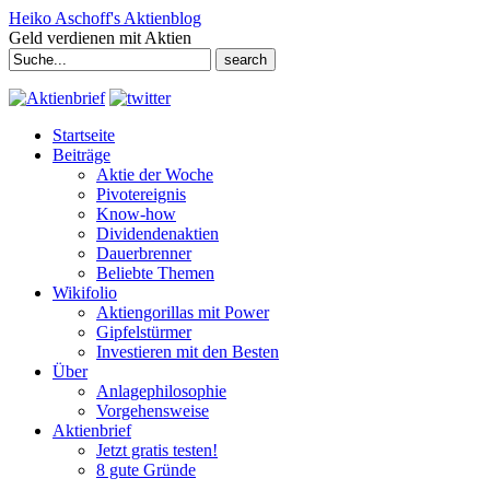
Heiko Aschoff's Aktienblog
Geld verdienen mit Aktien
Search
for:
Startseite
Beiträge
Aktie der Woche
Pivotereignis
Know-how
Dividendenaktien
Dauerbrenner
Beliebte Themen
Wikifolio
Aktiengorillas mit Power
Gipfelstürmer
Investieren mit den Besten
Über
Anlagephilosophie
Vorgehensweise
Aktienbrief
Jetzt gratis testen!
8 gute Gründe