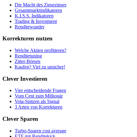
Die Macht des Zinsezinses
Gesamtmarktindikatoren
K.I.S.S. Indikatoren
Trading & Investment
Renditewunder
Korrekturen nutzen
Welche Aktien profitieren?
Renditetuning
Zitter-Börsen
Kaufen? Viel zu unsicher!
Clever Investieren
Vier entscheidende Fragen
Vom Cent zum Millionär
Vola-Spitzen als Signal
3 Arten von Korrekturen
Clever Sparen
Turbo-Sparen cost average
ETF mit Renditekick