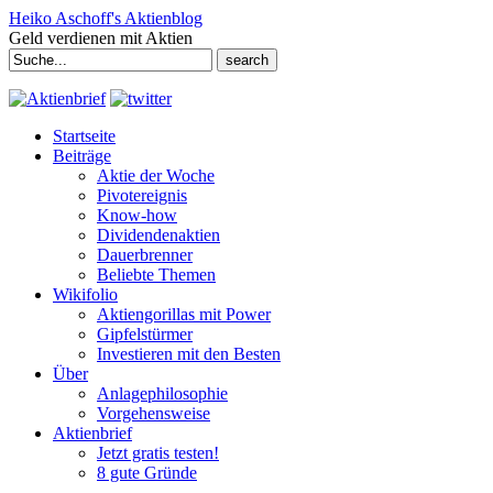
Heiko Aschoff's Aktienblog
Geld verdienen mit Aktien
Search
for:
Startseite
Beiträge
Aktie der Woche
Pivotereignis
Know-how
Dividendenaktien
Dauerbrenner
Beliebte Themen
Wikifolio
Aktiengorillas mit Power
Gipfelstürmer
Investieren mit den Besten
Über
Anlagephilosophie
Vorgehensweise
Aktienbrief
Jetzt gratis testen!
8 gute Gründe