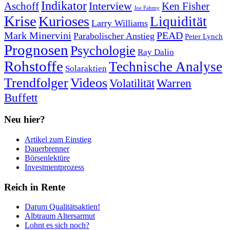
Indikator
Interview
Ken Fisher
Aschoff
Joe Fahmy
Krise
Kurioses
Liquidität
Larry Williams
Mark Minervini
PEAD
Parabolischer Anstieg
Peter Lynch
Prognosen
Psychologie
Ray Dalio
Rohstoffe
Technische Analyse
Solaraktien
Trendfolger
Videos
Volatilität
Warren
Buffett
Neu hier?
Artikel zum Einstieg
Dauerbrenner
Börsenlektüre
Investmentprozess
Reich in Rente
Darum Qualitätsaktien!
Albtraum Altersarmut
Lohnt es sich noch?