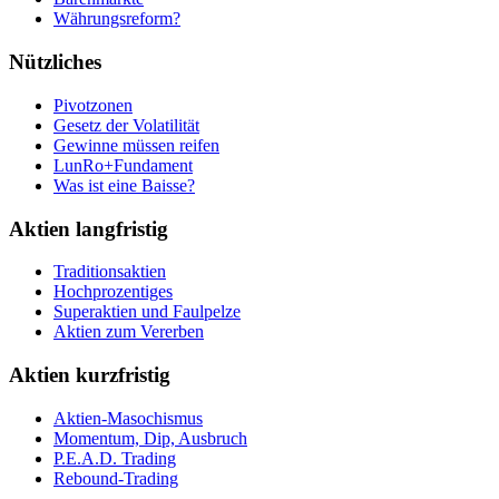
Währungsreform?
Nützliches
Pivotzonen
Gesetz der Volatilität
Gewinne müssen reifen
LunRo+Fundament
Was ist eine Baisse?
Aktien langfristig
Traditionsaktien
Hochprozentiges
Superaktien und Faulpelze
Aktien zum Vererben
Aktien kurzfristig
Aktien-Masochismus
Momentum, Dip, Ausbruch
P.E.A.D. Trading
Rebound-Trading