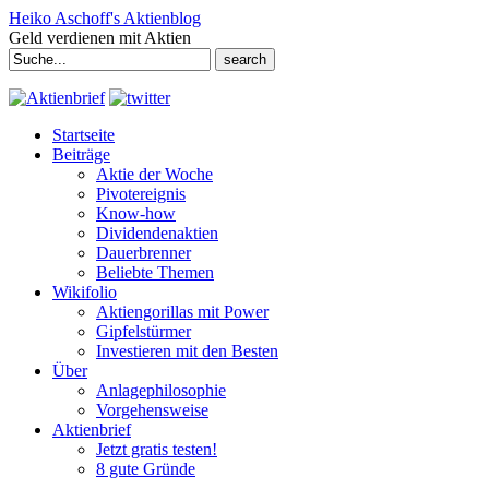
Heiko Aschoff's Aktienblog
Geld verdienen mit Aktien
Search
for:
Startseite
Beiträge
Aktie der Woche
Pivotereignis
Know-how
Dividendenaktien
Dauerbrenner
Beliebte Themen
Wikifolio
Aktiengorillas mit Power
Gipfelstürmer
Investieren mit den Besten
Über
Anlagephilosophie
Vorgehensweise
Aktienbrief
Jetzt gratis testen!
8 gute Gründe