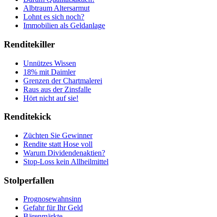
Albtraum Altersarmut
Lohnt es sich noch?
Immobilien als Geldanlage
Renditekiller
Unnützes Wissen
18% mit Daimler
Grenzen der Chartmalerei
Raus aus der Zinsfalle
Hört nicht auf sie!
Renditekick
Züchten Sie Gewinner
Rendite statt Hose voll
Warum Dividendenaktien?
Stop-Loss kein Allheilmittel
Stolperfallen
Prognosewahnsinn
Gefahr für Ihr Geld
Bärenmärkte