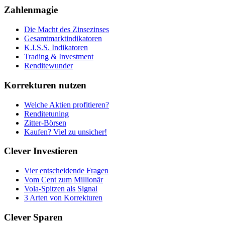
Zahlenmagie
Die Macht des Zinsezinses
Gesamtmarktindikatoren
K.I.S.S. Indikatoren
Trading & Investment
Renditewunder
Korrekturen nutzen
Welche Aktien profitieren?
Renditetuning
Zitter-Börsen
Kaufen? Viel zu unsicher!
Clever Investieren
Vier entscheidende Fragen
Vom Cent zum Millionär
Vola-Spitzen als Signal
3 Arten von Korrekturen
Clever Sparen