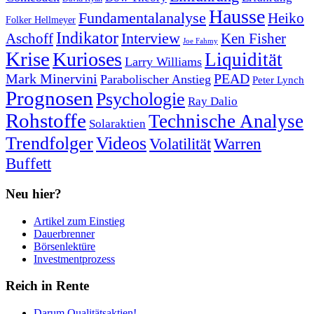
Hausse
Fundamentalanalyse
Heiko
Folker Hellmeyer
Indikator
Interview
Ken Fisher
Aschoff
Joe Fahmy
Krise
Kurioses
Liquidität
Larry Williams
Mark Minervini
PEAD
Parabolischer Anstieg
Peter Lynch
Prognosen
Psychologie
Ray Dalio
Rohstoffe
Technische Analyse
Solaraktien
Trendfolger
Videos
Volatilität
Warren
Buffett
Neu hier?
Artikel zum Einstieg
Dauerbrenner
Börsenlektüre
Investmentprozess
Reich in Rente
Darum Qualitätsaktien!