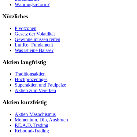
Währungsreform?
Nützliches
Pivotzonen
Gesetz der Volatilität
Gewinne müssen reifen
LunRo+Fundament
Was ist eine Baisse?
Aktien langfristig
Traditionsaktien
Hochprozentiges
Superaktien und Faulpelze
Aktien zum Vererben
Aktien kurzfristig
Aktien-Masochismus
Momentum, Dip, Ausbruch
P.E.A.D. Trading
Rebound-Trading