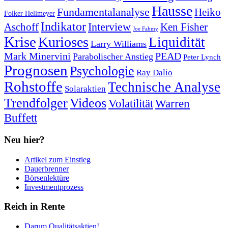
Hausse
Fundamentalanalyse
Heiko
Folker Hellmeyer
Indikator
Interview
Ken Fisher
Aschoff
Joe Fahmy
Krise
Kurioses
Liquidität
Larry Williams
Mark Minervini
PEAD
Parabolischer Anstieg
Peter Lynch
Prognosen
Psychologie
Ray Dalio
Rohstoffe
Technische Analyse
Solaraktien
Trendfolger
Videos
Volatilität
Warren
Buffett
Neu hier?
Artikel zum Einstieg
Dauerbrenner
Börsenlektüre
Investmentprozess
Reich in Rente
Darum Qualitätsaktien!