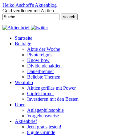
Heiko Aschoff's Aktienblog
Geld verdienen mit Aktien
Search
for:
Startseite
Beiträge
Aktie der Woche
Pivotereignis
Know-how
Dividendenaktien
Dauerbrenner
Beliebte Themen
Wikifolio
Aktiengorillas mit Power
Gipfelstürmer
Investieren mit den Besten
Über
Anlagephilosophie
Vorgehensweise
Aktienbrief
Jetzt gratis testen!
8 gute Gründe