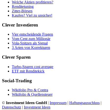
Welche Aktien profitieren?
Renditetuning
Zitter-Börsen
Kaufen? Viel zu unsicher!
Clever Investieren
Vier entscheidende Fragen
Vom Cent zum Millionär
Vola-Spitzen als Signal
3 Arten von Korrekturen
Clever Sparen
Turbo-Sparen cost average
ETF mit Renditekick
Social-Trading
Wikifolio Pro & Contra
Wikifolio & Quellensteuer
©
Investment Ideen GmbH
|
Impressum
|
Haftungsausschluss
|
Datenschutz
|
Investment Ideen