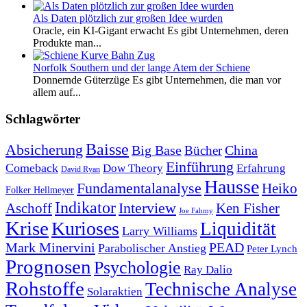
Als Daten plötzlich zur großen Idee wurden
Oracle, ein KI-Gigant erwacht Es gibt Unternehmen, deren
Produkte man...
Norfolk Southern und der lange Atem der Schiene
Donnernde Güterzüge Es gibt Unternehmen, die man vor
allem auf...
Schlagwörter
Baisse
Absicherung
Big Base
China
Bücher
Einführung
Comeback
Dow Theory
Erfahrung
David Ryan
Hausse
Fundamentalanalyse
Heiko
Folker Hellmeyer
Indikator
Interview
Ken Fisher
Aschoff
Joe Fahmy
Krise
Kurioses
Liquidität
Larry Williams
Mark Minervini
PEAD
Parabolischer Anstieg
Peter Lynch
Prognosen
Psychologie
Ray Dalio
Rohstoffe
Technische Analyse
Solaraktien