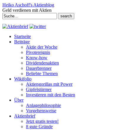
Heiko Aschoff's Aktienblog
Geld verdienen mit Aktien
Search
for:
Startseite
Beiträge
Aktie der Woche
Pivotereignis
Know-how
Dividendenaktien
Dauerbrenner
Beliebte Themen
Wikifolio
Aktiengorillas mit Power
Gipfelstürmer
Investieren mit den Besten
Über
Anlagephilosophie
Vorgehensweise
Aktienbrief
Jetzt gratis testen!
8 gute Gründe