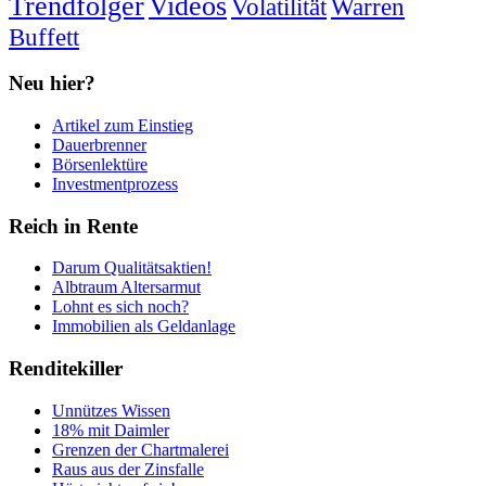
Trendfolger
Videos
Volatilität
Warren
Buffett
Neu hier?
Artikel zum Einstieg
Dauerbrenner
Börsenlektüre
Investmentprozess
Reich in Rente
Darum Qualitätsaktien!
Albtraum Altersarmut
Lohnt es sich noch?
Immobilien als Geldanlage
Renditekiller
Unnützes Wissen
18% mit Daimler
Grenzen der Chartmalerei
Raus aus der Zinsfalle