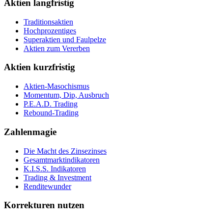
Aktien langfristig
Traditionsaktien
Hochprozentiges
Superaktien und Faulpelze
Aktien zum Vererben
Aktien kurzfristig
Aktien-Masochismus
Momentum, Dip, Ausbruch
P.E.A.D. Trading
Rebound-Trading
Zahlenmagie
Die Macht des Zinsezinses
Gesamtmarktindikatoren
K.I.S.S. Indikatoren
Trading & Investment
Renditewunder
Korrekturen nutzen