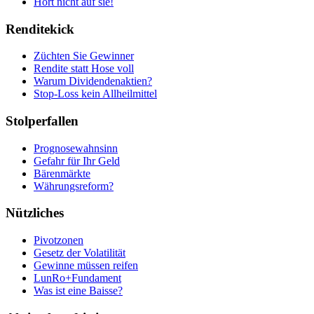
Hört nicht auf sie!
Renditekick
Züchten Sie Gewinner
Rendite statt Hose voll
Warum Dividendenaktien?
Stop-Loss kein Allheilmittel
Stolperfallen
Prognosewahnsinn
Gefahr für Ihr Geld
Bärenmärkte
Währungsreform?
Nützliches
Pivotzonen
Gesetz der Volatilität
Gewinne müssen reifen
LunRo+Fundament
Was ist eine Baisse?