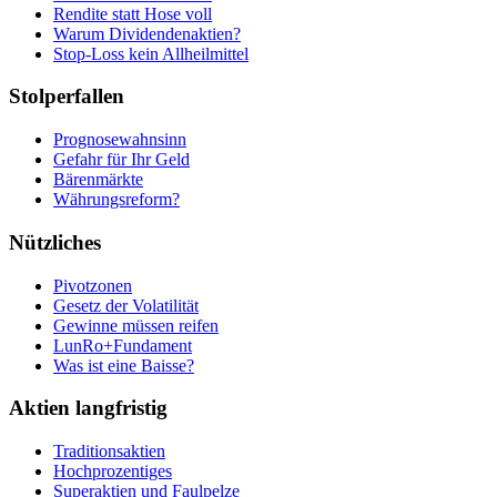
Rendite statt Hose voll
Warum Dividendenaktien?
Stop-Loss kein Allheilmittel
Stolperfallen
Prognosewahnsinn
Gefahr für Ihr Geld
Bärenmärkte
Währungsreform?
Nützliches
Pivotzonen
Gesetz der Volatilität
Gewinne müssen reifen
LunRo+Fundament
Was ist eine Baisse?
Aktien langfristig
Traditionsaktien
Hochprozentiges
Superaktien und Faulpelze