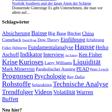
Norfolk Southern und der lange Atem der Schiene
Donnernde Güterzüge Es gibt Unternehmen, die man vor
allem auf...
Schlagwörter
Baisse
Absicherung
Big Base
China
Bücher
Einführung
Comeback
Dow Theory
Erfahrung
David Ryan
Hausse
Fundamentalanalyse
Heiko
Folker Hellmeyer
Indikator
Interview
Ken Fisher
Aschoff
Joe Fahmy
Krise
Kurioses
Liquidität
Larry Williams
Mark Minervini
PEAD
Parabolischer Anstieg
Peter Lynch
Prognosen
Psychologie
Ray Dalio
Rohstoffe
Technische Analyse
Solaraktien
Trendfolger
Videos
Volatilität
Warren
Buffett
Neu hier?