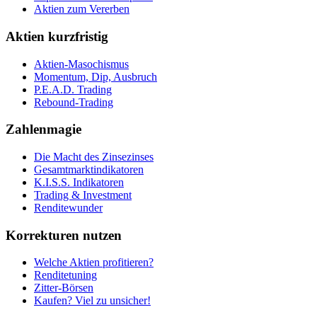
Aktien zum Vererben
Aktien kurzfristig
Aktien-Masochismus
Momentum, Dip, Ausbruch
P.E.A.D. Trading
Rebound-Trading
Zahlenmagie
Die Macht des Zinsezinses
Gesamtmarktindikatoren
K.I.S.S. Indikatoren
Trading & Investment
Renditewunder
Korrekturen nutzen
Welche Aktien profitieren?
Renditetuning
Zitter-Börsen
Kaufen? Viel zu unsicher!