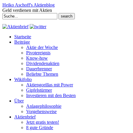
Heiko Aschoff's Aktienblog
Geld verdienen mit Aktien
Search
for:
Startseite
Beiträge
Aktie der Woche
Pivotereignis
Know-how
Dividendenaktien
Dauerbrenner
Beliebte Themen
Wikifolio
Aktiengorillas mit Power
Gipfelstürmer
Investieren mit den Besten
Über
Anlagephilosophie
Vorgehensweise
Aktienbrief
Jetzt gratis testen!
8 gute Gründe