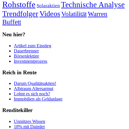
Rohstoffe
Technische Analyse
Solaraktien
Trendfolger
Videos
Volatilität
Warren
Buffett
Neu hier?
Artikel zum Einstieg
Dauerbrenner
Börsenlektüre
Investmentprozess
Reich in Rente
Darum Qualitätsaktien!
Albtraum Altersarmut
Lohnt es sich noch?
Immobilien als Geldanlage
Renditekiller
Unnützes Wissen
18% mit Daimler