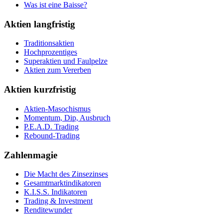
Was ist eine Baisse?
Aktien langfristig
Traditionsaktien
Hochprozentiges
Superaktien und Faulpelze
Aktien zum Vererben
Aktien kurzfristig
Aktien-Masochismus
Momentum, Dip, Ausbruch
P.E.A.D. Trading
Rebound-Trading
Zahlenmagie
Die Macht des Zinsezinses
Gesamtmarktindikatoren
K.I.S.S. Indikatoren
Trading & Investment
Renditewunder