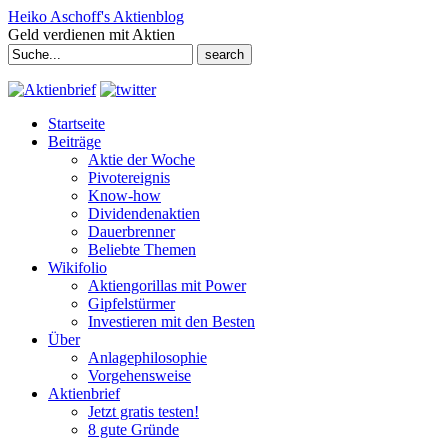
Heiko Aschoff's Aktienblog
Geld verdienen mit Aktien
Search
for:
Startseite
Beiträge
Aktie der Woche
Pivotereignis
Know-how
Dividendenaktien
Dauerbrenner
Beliebte Themen
Wikifolio
Aktiengorillas mit Power
Gipfelstürmer
Investieren mit den Besten
Über
Anlagephilosophie
Vorgehensweise
Aktienbrief
Jetzt gratis testen!
8 gute Gründe