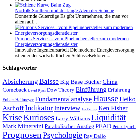
Norfolk Southern und der lange Atem der Schiene
Donnernde Güterzüge Es gibt Unternehmen, die man vor
allem auf...
Primoris Services – vom Pipelinehersteller zum modernen
Energieversorgungsdienstleister
Innovative Ingenieursarbeit Die moderne Energieversorgung
ist einer der wirtschaftlichen Schlüsselsektoren...
Schlagwörter
Baisse
Absicherung
Big Base
China
Bücher
Einführung
Comeback
Dow Theory
Erfahrung
David Ryan
Hausse
Fundamentalanalyse
Heiko
Folker Hellmeyer
Indikator
Interview
Ken Fisher
Aschoff
Joe Fahmy
Krise
Kurioses
Liquidität
Larry Williams
Mark Minervini
PEAD
Parabolischer Anstieg
Peter Lynch
Prognosen
Psychologie
Ray Dalio