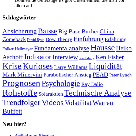
Donnernde Güterzüge Es gibt Unternehmen, die man vor
allem auf...
Schlagwörter
Baisse
Absicherung
Big Base
China
Bücher
Einführung
Comeback
Dow Theory
Erfahrung
David Ryan
Hausse
Fundamentalanalyse
Heiko
Folker Hellmeyer
Indikator
Interview
Ken Fisher
Aschoff
Joe Fahmy
Krise
Kurioses
Liquidität
Larry Williams
Mark Minervini
PEAD
Parabolischer Anstieg
Peter Lynch
Prognosen
Psychologie
Ray Dalio
Rohstoffe
Technische Analyse
Solaraktien
Trendfolger
Videos
Volatilität
Warren
Buffett
Neu hier?
Artikel zum Einstieg