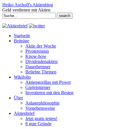
Heiko Aschoff's Aktienblog
Geld verdienen mit Aktien
Search
for:
Startseite
Beiträge
Aktie der Woche
Pivotereignis
Know-how
Dividendenaktien
Dauerbrenner
Beliebte Themen
Wikifolio
Aktiengorillas mit Power
Gipfelstürmer
Investieren mit den Besten
Über
Anlagephilosophie
Vorgehensweise
Aktienbrief
Jetzt gratis testen!
8 gute Gründe