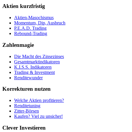
Aktien kurzfristig
Aktien-Masochismus
Momentum, Dip, Ausbruch
P.E.A.D. Trading
Rebound-Trading
Zahlenmagie
Die Macht des Zinsezinses
Gesamtmarktindikatoren
K.I.S.S. Indikatoren
Trading & Investment
Renditewunder
Korrekturen nutzen
Welche Aktien profitieren?
Renditetuning
Zitter-Börsen
Kaufen? Viel zu unsicher!
Clever Investieren