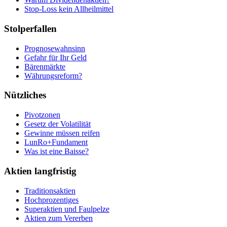
Stop-Loss kein Allheilmittel
Stolperfallen
Prognosewahnsinn
Gefahr für Ihr Geld
Bärenmärkte
Währungsreform?
Nützliches
Pivotzonen
Gesetz der Volatilität
Gewinne müssen reifen
LunRo+Fundament
Was ist eine Baisse?
Aktien langfristig
Traditionsaktien
Hochprozentiges
Superaktien und Faulpelze
Aktien zum Vererben