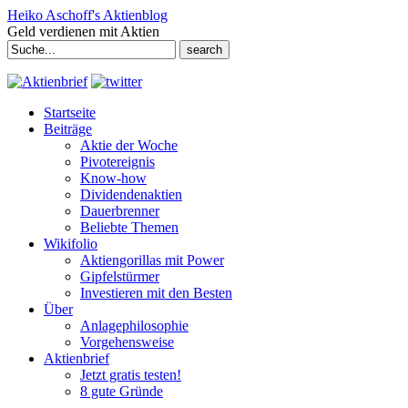
Heiko Aschoff's Aktienblog
Geld verdienen mit Aktien
Search
for:
Startseite
Beiträge
Aktie der Woche
Pivotereignis
Know-how
Dividendenaktien
Dauerbrenner
Beliebte Themen
Wikifolio
Aktiengorillas mit Power
Gipfelstürmer
Investieren mit den Besten
Über
Anlagephilosophie
Vorgehensweise
Aktienbrief
Jetzt gratis testen!
8 gute Gründe