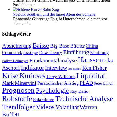
Oracle, ein KI-Gigant erwacht Es gibt Unternehmen, deren
Produkte man...
Norfolk Southern und der lange Atem der Schiene
Donnernde Güterzüge Es gibt Unternehmen, die man vor
allem auf...
Schlagwörter
Baisse
Absicherung
Big Base
China
Bücher
Einführung
Comeback
Dow Theory
Erfahrung
David Ryan
Hausse
Fundamentalanalyse
Heiko
Folker Hellmeyer
Indikator
Interview
Ken Fisher
Aschoff
Joe Fahmy
Krise
Kurioses
Liquidität
Larry Williams
Mark Minervini
PEAD
Parabolischer Anstieg
Peter Lynch
Prognosen
Psychologie
Ray Dalio
Rohstoffe
Technische Analyse
Solaraktien
Trendfolger
Videos
Volatilität
Warren
Buffett