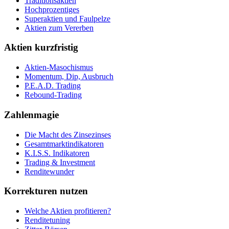
Traditionsaktien
Hochprozentiges
Superaktien und Faulpelze
Aktien zum Vererben
Aktien kurzfristig
Aktien-Masochismus
Momentum, Dip, Ausbruch
P.E.A.D. Trading
Rebound-Trading
Zahlenmagie
Die Macht des Zinsezinses
Gesamtmarktindikatoren
K.I.S.S. Indikatoren
Trading & Investment
Renditewunder
Korrekturen nutzen
Welche Aktien profitieren?
Renditetuning