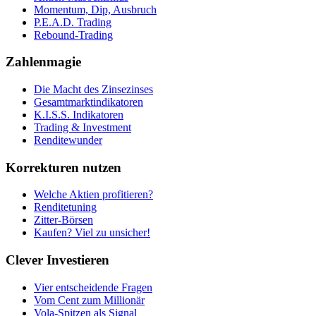
Momentum, Dip, Ausbruch
P.E.A.D. Trading
Rebound-Trading
Zahlenmagie
Die Macht des Zinsezinses
Gesamtmarktindikatoren
K.I.S.S. Indikatoren
Trading & Investment
Renditewunder
Korrekturen nutzen
Welche Aktien profitieren?
Renditetuning
Zitter-Börsen
Kaufen? Viel zu unsicher!
Clever Investieren
Vier entscheidende Fragen
Vom Cent zum Millionär
Vola-Spitzen als Signal