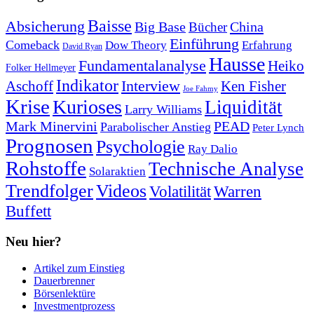
Baisse
Absicherung
Big Base
China
Bücher
Einführung
Comeback
Dow Theory
Erfahrung
David Ryan
Hausse
Fundamentalanalyse
Heiko
Folker Hellmeyer
Indikator
Interview
Ken Fisher
Aschoff
Joe Fahmy
Krise
Kurioses
Liquidität
Larry Williams
Mark Minervini
PEAD
Parabolischer Anstieg
Peter Lynch
Prognosen
Psychologie
Ray Dalio
Rohstoffe
Technische Analyse
Solaraktien
Trendfolger
Videos
Volatilität
Warren
Buffett
Neu hier?
Artikel zum Einstieg
Dauerbrenner
Börsenlektüre
Investmentprozess