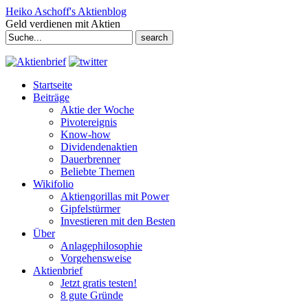
Heiko Aschoff's Aktienblog
Geld verdienen mit Aktien
Search
for:
Startseite
Beiträge
Aktie der Woche
Pivotereignis
Know-how
Dividendenaktien
Dauerbrenner
Beliebte Themen
Wikifolio
Aktiengorillas mit Power
Gipfelstürmer
Investieren mit den Besten
Über
Anlagephilosophie
Vorgehensweise
Aktienbrief
Jetzt gratis testen!
8 gute Gründe