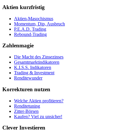
Aktien kurzfristig
Aktien-Masochismus
Momentum, Dip, Ausbruch
P.E.A.D. Trading
Rebound-Trading
Zahlenmagie
Die Macht des Zinsezinses
Gesamtmarktindikatoren
K.I.S.S. Indikatoren
Trading & Investment
Renditewunder
Korrekturen nutzen
Welche Aktien profitieren?
Renditetuning
Zitter-Börsen
Kaufen? Viel zu unsicher!
Clever Investieren