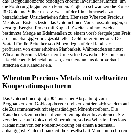
das: Bergbaukonzerne benötigen enorme Investitionssummen, um
die Förderung beginnen zu können. Zugleich schwanken die Kurse
für Gold und Silber massiv, was auf der Einnahmenseite zu
beträchtlichen Unsicherheiten führt. Hier setzt Wheaton Precious
Metals an. Erstens leistet das Unternehmen Vorschusszahlungen, es
versorgt Bergbaufirmen mit Kapital. Zweitens nimmt es eine
bestimmte Menge an Edelmetallen zu einem vorab festgelegten Preis
ab – unabhängig vom tagesaktuellen Gold- oder Silberkurs. Der
Vorteil für die Betreiber von Minen liegt auf der Hand, sie
profitieren von einer erhöhten Planbarkeit. Währenddessen nutzt
Wheaton Precious Metals den Unterschied zwischen Festpreis und
tatsächlichen Edelmetallpreisen, den Gewinn aus dem Verkauf
streichen die Kanadier ein.
Wheaton Precious Metals mit weltweiten
Kooperationspartnern
Das Unternehmen ging 2004 aus einer Abspaltung vom
Bergbaukonzern Goldcorp hervor und konzentriert sich seitdem auf
die Zusammenarbeit mit eigenständigen Minenbetreibern. Die
Kanadier setzen hierbei auf eine Streuung ihrer Investitionen: Sie
verteilen sie auf Gold- und Silberminen, sodass Wheaton Precious
Metals nicht von der Preisentwicklung bei einem Edelmetall
abhängig ist. Zudem finanziert die Gesellschaft Minen in mehreren