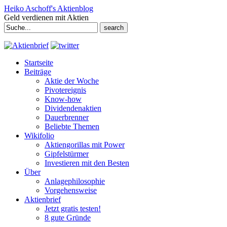
Heiko Aschoff's Aktienblog
Geld verdienen mit Aktien
Search
for:
Startseite
Beiträge
Aktie der Woche
Pivotereignis
Know-how
Dividendenaktien
Dauerbrenner
Beliebte Themen
Wikifolio
Aktiengorillas mit Power
Gipfelstürmer
Investieren mit den Besten
Über
Anlagephilosophie
Vorgehensweise
Aktienbrief
Jetzt gratis testen!
8 gute Gründe