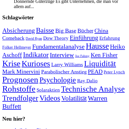
Donnernde Güterzüge Es gibt Unternehmen, die man vor
allem auf...
Schlagwörter
Baisse
Absicherung
Big Base
China
Bücher
Einführung
Comeback
Dow Theory
Erfahrung
David Ryan
Hausse
Fundamentalanalyse
Heiko
Folker Hellmeyer
Indikator
Interview
Ken Fisher
Aschoff
Joe Fahmy
Krise
Kurioses
Liquidität
Larry Williams
Mark Minervini
PEAD
Parabolischer Anstieg
Peter Lynch
Prognosen
Psychologie
Ray Dalio
Rohstoffe
Technische Analyse
Solaraktien
Trendfolger
Videos
Volatilität
Warren
Buffett
Neu hier?