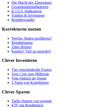
Die Macht des Zinsezinses
Gesamtmarktindikatoren
K.I.S.S. Indikatoren
Trading & Investment
Renditewunder
Korrekturen nutzen
Welche Aktien profitieren?
Renditetuning
Zitter-Börsen
Kaufen? Viel zu unsicher!
Clever Investieren
Vier entscheidende Fragen
Vom Cent zum Millionär
Vola-Spitzen als Signal
3 Arten von Korrekturen
Clever Sparen
Turbo-Sparen cost average
ETF mit Renditekick