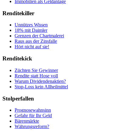
Immobilien als Geldanlage
Renditekiller
Unnützes Wissen
18% mit Daimler
Grenzen der Chartmalerei
Raus aus der Zinsfalle
Hört nicht auf sie!
Renditekick
Züchten Sie Gewinner
Rendite statt Hose voll
Warum Dividendenaktien?
Stop-Loss kein Allheilmittel
Stolperfallen
Prognosewahnsinn
Gefahr für Ihr Geld
Bärenmärkte
Währungsreform?