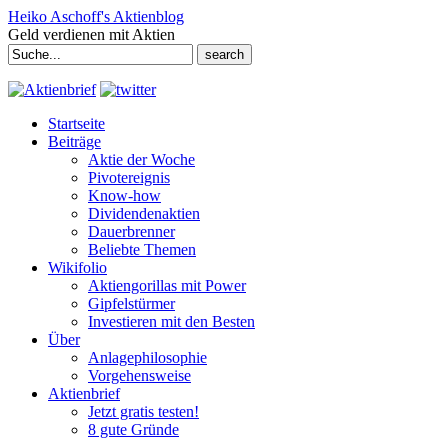
Heiko Aschoff's Aktienblog
Geld verdienen mit Aktien
Search
for:
Startseite
Beiträge
Aktie der Woche
Pivotereignis
Know-how
Dividendenaktien
Dauerbrenner
Beliebte Themen
Wikifolio
Aktiengorillas mit Power
Gipfelstürmer
Investieren mit den Besten
Über
Anlagephilosophie
Vorgehensweise
Aktienbrief
Jetzt gratis testen!
8 gute Gründe