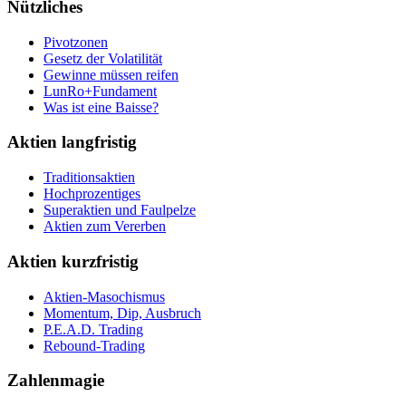
Nützliches
Pivotzonen
Gesetz der Volatilität
Gewinne müssen reifen
LunRo+Fundament
Was ist eine Baisse?
Aktien langfristig
Traditionsaktien
Hochprozentiges
Superaktien und Faulpelze
Aktien zum Vererben
Aktien kurzfristig
Aktien-Masochismus
Momentum, Dip, Ausbruch
P.E.A.D. Trading
Rebound-Trading
Zahlenmagie