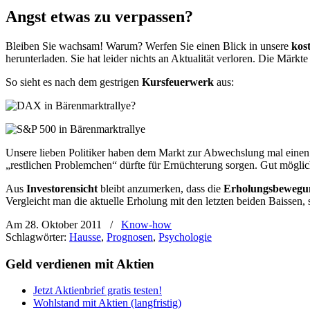
Angst etwas zu verpassen?
Bleiben Sie wachsam! Warum? Werfen Sie einen Blick in unsere
kost
herunterladen. Sie hat leider nichts an Aktualität verloren. Die Märkt
So sieht es nach dem gestrigen
Kursfeuerwerk
aus:
Unsere lieben Politiker haben dem Markt zur Abwechslung mal einen kr
„restlichen Problemchen“ dürfte für Ernüchterung sorgen. Gut möglic
Aus
Investorensicht
bleibt anzumerken, dass die
Erholungsbeweg
Vergleicht man die aktuelle Erholung mit den letzten beiden Baisse
Am 28. Oktober 2011
/
Know-how
Schlagwörter:
Hausse
,
Prognosen
,
Psychologie
Geld verdienen mit Aktien
Jetzt Aktienbrief gratis testen!
Wohlstand mit Aktien (langfristig)