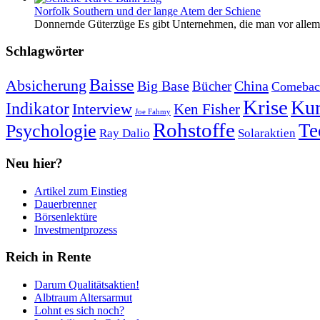
Norfolk Southern und der lange Atem der Schiene
Donnernde Güterzüge Es gibt Unternehmen, die man vor allem 
Schlagwörter
Baisse
Absicherung
Big Base
China
Bücher
Comebac
Krise
Kur
Indikator
Interview
Ken Fisher
Joe Fahmy
Rohstoffe
Psychologie
Te
Ray Dalio
Solaraktien
Neu hier?
Artikel zum Einstieg
Dauerbrenner
Börsenlektüre
Investmentprozess
Reich in Rente
Darum Qualitätsaktien!
Albtraum Altersarmut
Lohnt es sich noch?