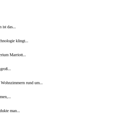
ist das...
nologie klingt...
ium Marriott...
groß...
n Wohnzimmern rund um...
men,...
dukte man...