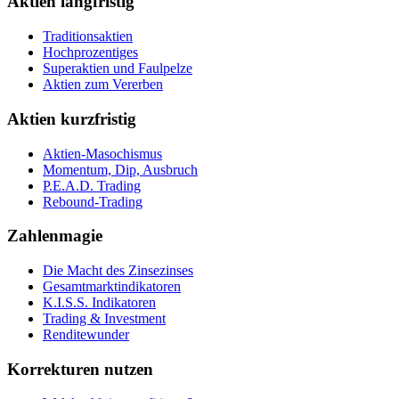
Aktien langfristig
Traditionsaktien
Hochprozentiges
Superaktien und Faulpelze
Aktien zum Vererben
Aktien kurzfristig
Aktien-Masochismus
Momentum, Dip, Ausbruch
P.E.A.D. Trading
Rebound-Trading
Zahlenmagie
Die Macht des Zinsezinses
Gesamtmarktindikatoren
K.I.S.S. Indikatoren
Trading & Investment
Renditewunder
Korrekturen nutzen