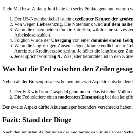
Ende Mai bzw. Anfang Juni hatte ich sechs Punkte genannt, warum wi
Der US-Notenbankchef ist ein
exzellenter Kenner der große
Von wegen Liebesentzug. Die Notenbank wird
auf dem halb
Wenn die ersten beiden Punkte zutreffen, würde eine sukzessi
Arbeitslosenzahlen).
Folglich würde der
Übergang
von einer
dominierenden Geldp
Wenn die langfristigen Zinsen steigen, könnte endlich mehr Gel
Anreiz zur Kreditvergabe gering. Je höher die langfristigen Zin
Jeder spricht vom
Tag X
. Was jeder befürchtet, ist in den Kurs
Was hat die Fed zwischen den Zeilen gesag
Neben all der Börsenprosa erscheinen mir zwei Aspekte entscheidend
Der Fuß wird vom Gaspedal genommen. Das ist keine Vollbre
Die Fed toleriere einen
moderaten Zinsanstieg
bei den langfr
Der zweite Aspekt dürfte Aktienanleger besonders verschreckt haben. S
Fazit: Stand der Dinge
Nach den jüngsten Äußerungen der Fed befinden wir uns an der
Sch