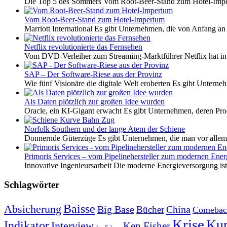
Die Top 5 des Sommers Vom Root-Beer-Stand zum Hotel-Imper
Vom Root-Beer-Stand zum Hotel-Imperium
Marriott International Es gibt Unternehmen, die von Anfang an 
Netflix revolutionierte das Fernsehen
Vom DVD-Verleiher zum Streaming-Marktführer Netflix hat i
SAP – Der Software-Riese aus der Provinz
Wie fünf Visionäre die digitale Welt eroberten Es gibt Unterneh
Als Daten plötzlich zur großen Idee wurden
Oracle, ein KI-Gigant erwacht Es gibt Unternehmen, deren Pro
Norfolk Southern und der lange Atem der Schiene
Donnernde Güterzüge Es gibt Unternehmen, die man vor allem 
Primoris Services – vom Pipelinehersteller zum modernen Energ
Innovative Ingenieursarbeit Die moderne Energieversorgung ist e
Schlagwörter
Baisse
Absicherung
Big Base
China
Bücher
Comebac
Krise
Kur
Indikator
Interview
Ken Fisher