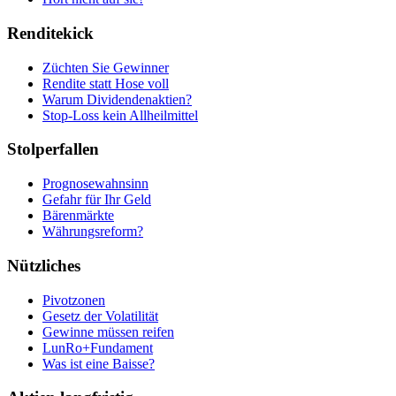
Renditekick
Züchten Sie Gewinner
Rendite statt Hose voll
Warum Dividendenaktien?
Stop-Loss kein Allheilmittel
Stolperfallen
Prognosewahnsinn
Gefahr für Ihr Geld
Bärenmärkte
Währungsreform?
Nützliches
Pivotzonen
Gesetz der Volatilität
Gewinne müssen reifen
LunRo+Fundament
Was ist eine Baisse?