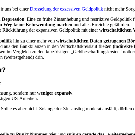
r uns bei einer
Drosselung der exzessiven Geldpolitik
nicht mehr Sorg
n Depression
. Eine zu frühe Zinsanhebung und restriktive Geldpolitik f
en Weg keine Kehrwendung machen
und alles Erreichte gefährden.
ve Rückführung der expansiven Geldpolitik mit einer
wirtschaftlichen
olitik
hin zu einer mehr von
wirtschaftlichen Daten getragenen Bör
d aus den Bankbilanzen in den Wirtschaftskreislauf fließen
(indirekte 
sen im Vergleich zu den kurzfristigen „Geldbeschaffungskosten“ notieren
en (weitestgehend) drin.
t?
:
msung, sondern nur
weniger expansiv
.
istigen US-Anleihen.
ollte es aber nicht. Solange der Zinsanstieg moderat ausfällt, dürften 
welle zu Punkt Nummer vier
und
spüren gerade das „weitestgehen