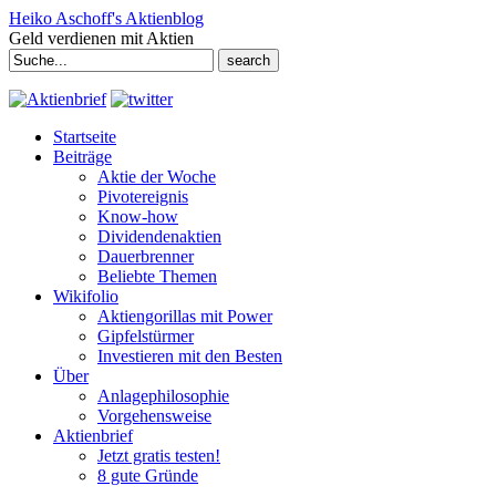
Heiko Aschoff's Aktienblog
Geld verdienen mit Aktien
Search
for:
Startseite
Beiträge
Aktie der Woche
Pivotereignis
Know-how
Dividendenaktien
Dauerbrenner
Beliebte Themen
Wikifolio
Aktiengorillas mit Power
Gipfelstürmer
Investieren mit den Besten
Über
Anlagephilosophie
Vorgehensweise
Aktienbrief
Jetzt gratis testen!
8 gute Gründe