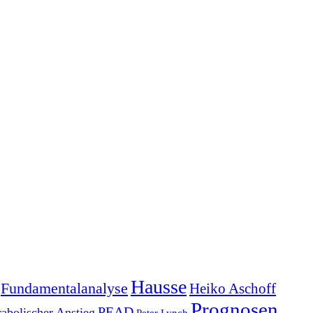
Hausse
Fundamentalanalyse
Heiko Aschoff
Prognosen
PEAD
rabolischer Anstieg
Peter Lynch