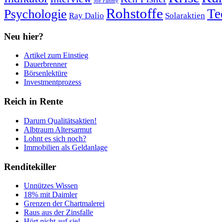
Joe Fahmy
Rohstoffe
Psychologie
Te
Ray Dalio
Solaraktien
Neu hier?
Artikel zum Einstieg
Dauerbrenner
Börsenlektüre
Investmentprozess
Reich in Rente
Darum Qualitätsaktien!
Albtraum Altersarmut
Lohnt es sich noch?
Immobilien als Geldanlage
Renditekiller
Unnützes Wissen
18% mit Daimler
Grenzen der Chartmalerei
Raus aus der Zinsfalle
Hört nicht auf sie!