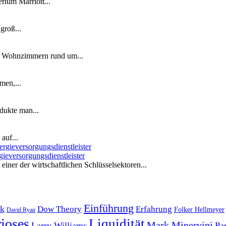
ium Marriott...
groß...
n Wohnzimmern rund um...
men,...
dukte man...
auf...
ieversorgungsdienstleister
iner der wirtschaftlichen Schlüsselsektoren...
Einführung
k
Dow Theory
Erfahrung
Folker Hellmeyer
David Ryan
ioses
Liquidität
Mark Minervini
Larry Williams
Pa