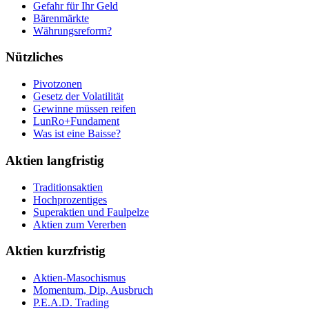
Gefahr für Ihr Geld
Bärenmärkte
Währungsreform?
Nützliches
Pivotzonen
Gesetz der Volatilität
Gewinne müssen reifen
LunRo+Fundament
Was ist eine Baisse?
Aktien langfristig
Traditionsaktien
Hochprozentiges
Superaktien und Faulpelze
Aktien zum Vererben
Aktien kurzfristig
Aktien-Masochismus
Momentum, Dip, Ausbruch
P.E.A.D. Trading