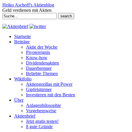
Heiko Aschoff's Aktienblog
Geld verdienen mit Aktien
Search
for:
Startseite
Beiträge
Aktie der Woche
Pivotereignis
Know-how
Dividendenaktien
Dauerbrenner
Beliebte Themen
Wikifolio
Aktiengorillas mit Power
Gipfelstürmer
Investieren mit den Besten
Über
Anlagephilosophie
Vorgehensweise
Aktienbrief
Jetzt gratis testen!
8 gute Gründe