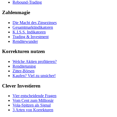
Rebound-Trading
Zahlenmagie
Die Macht des Zinsezinses
Gesamtmarktindikatoren
K.I.S.S. Indikatoren
Trading & Investment
Renditewunder
Korrekturen nutzen
Welche Aktien profitieren?
Renditetuning
Zitter-Börsen
Kaufen? Viel zu unsicher!
Clever Investieren
Vier entscheidende Fragen
Vom Cent zum Millionär
Vola-Spitzen als Signal
3 Arten von Korrekturen