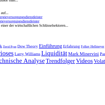
dukte man...
auf...
ieversorgungsdienstleister
iner der wirtschaftlichen Schlüsselsektoren...
Einführung
k
Dow Theory
Erfahrung
Folker Hellmeyer
David Ryan
ioses
Liquidität
Mark Minervini
Larry Williams
Pa
chnische Analyse
Trendfolger
Videos
Volati