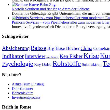
Oracle, ein KI-Gigant erwacht Es gibt Unternehmen, deren Pro
Norfolk Southern und der lange Atem der Schiene
Donnernde Güterzüge Es gibt Unternehmen, die man vor allem 
Primoris Services – vom Pipelinehersteller zum modernen Energ
Innovative Ingenieursarbeit Die moderne Energieversorgung ist e
Schlagwörter
Baisse
Absicherung
Big Base
China
Bücher
Comebac
Krise
Kur
Indikator
Interview
Ken Fisher
Joe Fahmy
Rohstoffe
Psychologie
Te
Ray Dalio
Solaraktien
Neu hier?
Artikel zum Einstieg
Dauerbrenner
Börsenlektüre
Investmentprozess
Reich in Rente