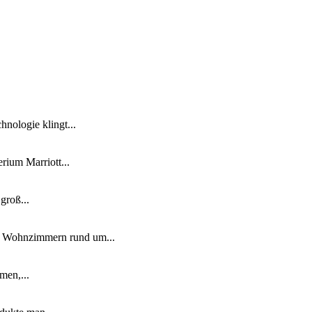
nologie klingt...
ium Marriott...
groß...
n Wohnzimmern rund um...
men,...