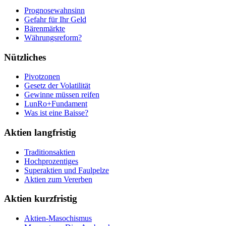
Prognosewahnsinn
Gefahr für Ihr Geld
Bärenmärkte
Währungsreform?
Nützliches
Pivotzonen
Gesetz der Volatilität
Gewinne müssen reifen
LunRo+Fundament
Was ist eine Baisse?
Aktien langfristig
Traditionsaktien
Hochprozentiges
Superaktien und Faulpelze
Aktien zum Vererben
Aktien kurzfristig
Aktien-Masochismus