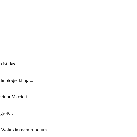
ist das...
nologie klingt...
ium Marriott...
groß...
n Wohnzimmern rund um...