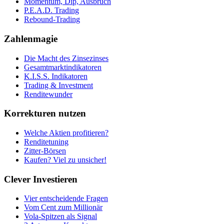
Momentum, Dip, Ausbruch
P.E.A.D. Trading
Rebound-Trading
Zahlenmagie
Die Macht des Zinsezinses
Gesamtmarktindikatoren
K.I.S.S. Indikatoren
Trading & Investment
Renditewunder
Korrekturen nutzen
Welche Aktien profitieren?
Renditetuning
Zitter-Börsen
Kaufen? Viel zu unsicher!
Clever Investieren
Vier entscheidende Fragen
Vom Cent zum Millionär
Vola-Spitzen als Signal