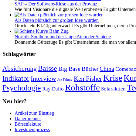
SAP – Der Software-Riese aus der Provinz
Wie fünf Visionäre die digitale Welt eroberten Es gibt Unterneh
Als Daten plötzlich zur großen Idee wurden
Oracle, ein KI-Gigant erwacht Es gibt Unternehmen, deren Pro
Norfolk Southern und der lange Atem der Schiene
Donnernde Güterzüge Es gibt Unternehmen, die man vor allem 
Schlagwörter
Baisse
Absicherung
Big Base
China
Bücher
Comebac
Krise
Kur
Indikator
Interview
Ken Fisher
Joe Fahmy
Rohstoffe
Psychologie
Te
Ray Dalio
Solaraktien
Neu hier?
Artikel zum Einstieg
Dauerbrenner
Börsenlektüre
Investmentprozess