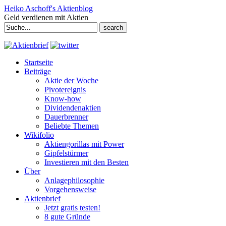
Heiko Aschoff's Aktienblog
Geld verdienen mit Aktien
Search
for:
Startseite
Beiträge
Aktie der Woche
Pivotereignis
Know-how
Dividendenaktien
Dauerbrenner
Beliebte Themen
Wikifolio
Aktiengorillas mit Power
Gipfelstürmer
Investieren mit den Besten
Über
Anlagephilosophie
Vorgehensweise
Aktienbrief
Jetzt gratis testen!
8 gute Gründe