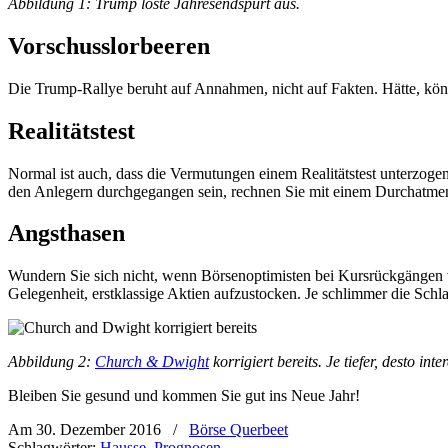
Abbildung 1: Trump löste Jahresendspurt aus.
Vorschusslorbeeren
Die Trump-Rallye beruht auf Annahmen, nicht auf Fakten. Hätte, könn
Realitätstest
Normal ist auch, dass die Vermutungen einem Realitätstest unterzoge
den Anlegern durchgegangen sein, rechnen Sie mit einem Durchatme
Angsthasen
Wundern Sie sich nicht, wenn Börsenoptimisten bei Kursrückgängen 
Gelegenheit, erstklassige Aktien aufzustocken. Je schlimmer die Schl
Abbildung 2:
Church & Dwight
korrigiert bereits. Je tiefer, desto inte
Bleiben Sie gesund und kommen Sie gut ins Neue Jahr!
Am 30. Dezember 2016
/
Börse Querbeet
Schlagwörter:
Hausse
,
Prognosen