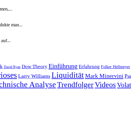
men,...
dukte man...
auf...
Einführung
k
Dow Theory
Erfahrung
Folker Hellmeyer
David Ryan
ioses
Liquidität
Mark Minervini
Larry Williams
Pa
chnische Analyse
Trendfolger
Videos
Volati