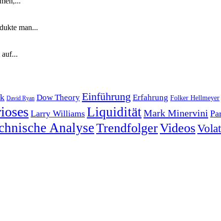
men,...
dukte man...
auf...
Einführung
k
Dow Theory
Erfahrung
Folker Hellmeyer
David Ryan
ioses
Liquidität
Mark Minervini
Larry Williams
Pa
chnische Analyse
Trendfolger
Videos
Volati