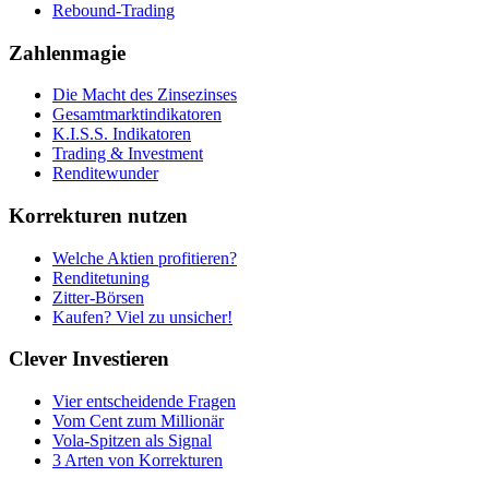
Rebound-Trading
Zahlenmagie
Die Macht des Zinsezinses
Gesamtmarktindikatoren
K.I.S.S. Indikatoren
Trading & Investment
Renditewunder
Korrekturen nutzen
Welche Aktien profitieren?
Renditetuning
Zitter-Börsen
Kaufen? Viel zu unsicher!
Clever Investieren
Vier entscheidende Fragen
Vom Cent zum Millionär
Vola-Spitzen als Signal
3 Arten von Korrekturen