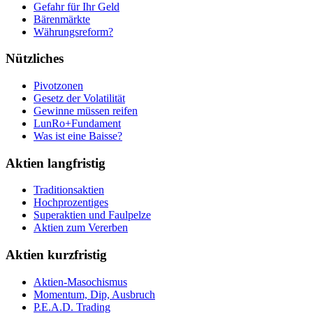
Gefahr für Ihr Geld
Bärenmärkte
Währungsreform?
Nützliches
Pivotzonen
Gesetz der Volatilität
Gewinne müssen reifen
LunRo+Fundament
Was ist eine Baisse?
Aktien langfristig
Traditionsaktien
Hochprozentiges
Superaktien und Faulpelze
Aktien zum Vererben
Aktien kurzfristig
Aktien-Masochismus
Momentum, Dip, Ausbruch
P.E.A.D. Trading