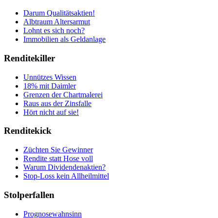
Darum Qualitätsaktien!
Albtraum Altersarmut
Lohnt es sich noch?
Immobilien als Geldanlage
Renditekiller
Unnützes Wissen
18% mit Daimler
Grenzen der Chartmalerei
Raus aus der Zinsfalle
Hört nicht auf sie!
Renditekick
Züchten Sie Gewinner
Rendite statt Hose voll
Warum Dividendenaktien?
Stop-Loss kein Allheilmittel
Stolperfallen
Prognosewahnsinn