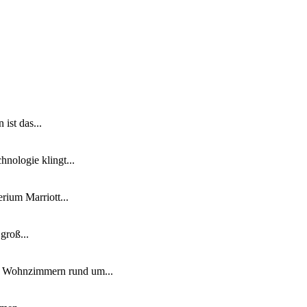
ist das...
nologie klingt...
ium Marriott...
groß...
n Wohnzimmern rund um...