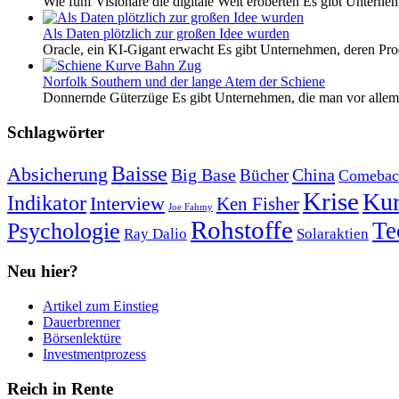
Wie fünf Visionäre die digitale Welt eroberten Es gibt Unterneh
Als Daten plötzlich zur großen Idee wurden
Oracle, ein KI-Gigant erwacht Es gibt Unternehmen, deren Pro
Norfolk Southern und der lange Atem der Schiene
Donnernde Güterzüge Es gibt Unternehmen, die man vor allem 
Schlagwörter
Baisse
Absicherung
Big Base
China
Bücher
Comebac
Krise
Kur
Indikator
Interview
Ken Fisher
Joe Fahmy
Rohstoffe
Psychologie
Te
Ray Dalio
Solaraktien
Neu hier?
Artikel zum Einstieg
Dauerbrenner
Börsenlektüre
Investmentprozess
Reich in Rente