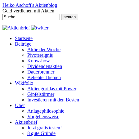
Heiko Aschoff's Aktienblog
Geld verdienen mit Aktien
Search
for:
Startseite
Beiträge
Aktie der Woche
Pivotereignis
Know-how
Dividendenaktien
Dauerbrenner
Beliebte Themen
Wikifolio
Aktiengorillas mit Power
Gipfelstürmer
Investieren mit den Besten
Über
Anlagephilosophie
Vorgehensweise
Aktienbrief
Jetzt gratis testen!
8 gute Gründe